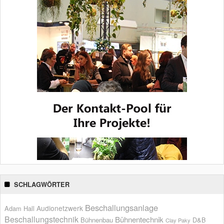
SCHLAGWÖRTER
Beschallungsanlage
Audionetzwerk
Adam Hall
Beschallungstechnik
Bühnentechnik
Bühnenbau
D&B
Clay Paky