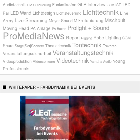
GLP
Interview
Audiotechnik
Funkmikrofon
LED
ISE
DMX Steuerung
ISDV
Lichttechnik
LED Wand
Lichtdesign
Par
Line
Lichtsteuerung
Live-Streaming
Mischpult
Mikrofonierung
Array
Meyer Sound
Prolight + Sound
Moving Head
PA Anlage
PA Boxen
ProMediaNews
Report
Robe Lighting
SGM
Rigging
Tontechnik
Shure
Theatertechnik
Stage|Set|Scenery
Traverse
Veranstaltungstechnik
Veranstaltungssicherheit
Videotechnik
Young
Videoproduktion
Videosoftware
Yamaha Audio
Professionals
WHITEPAPER – FARBDYNAMIK BEI EVENTS