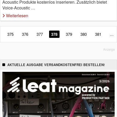
Acoustic Produkte kostenlos inserieren. Zusätzlich bietet
Voice-Acoustic …
Weiterlesen
375
376
377
378
379
380
381
…
Anzeige
AKTUELLE AUSGABE VERSANDKOSTENFREI BESTELLEN!