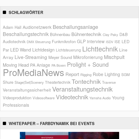
SCHLAGWÖRTER
Beschallungsanlage
Audionetzwerk
Adam Hall
Beschallungstechnik
Bühnentechnik
Bühnenbau
D&B
Clay Paky
GLP
Interview
Audiotechnik
Funkmikrofon
LED
ISE
DMX Steuerung
ISDV
Lichttechnik
LED Wand
Lichtdesign
Par
Line
Lichtsteuerung
Live-Streaming
Mischpult
Mikrofonierung
Array
Meyer Sound
Prolight + Sound
Moving Head
PA Anlage
PA Boxen
ProMediaNews
Report
Robe Lighting
SGM
Rigging
Tontechnik
Shure
Theatertechnik
Stage|Set|Scenery
Traverse
Veranstaltungstechnik
Veranstaltungssicherheit
Videotechnik
Young
Videoproduktion
Videosoftware
Yamaha Audio
Professionals
WHITEPAPER – FARBDYNAMIK BEI EVENTS