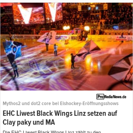
Mythos2 und dot2 core bei Eishockey-Eröffnungsshows
EHC Liwest Black Wings Linz setzen auf
Clay paky und MA
Die EHC Liwest Black Wings Linz zählt zu den