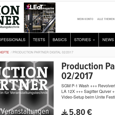
MEIN KONTO
ALLE THEMEN
OFESSIONALS
TESTS
BASICS
STORIES
NEWS
HEFTE
PRODUCTION PARTNER DIGITAL 02/2017
Production Par
02/2017
SGM P-1 Wash +++ Revolverh
LA 12X +++ Sagitter Quiver
Video-Setup beim Unite Festi
5,80 €