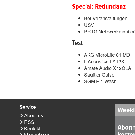
Special:
Redundanz
Bei Veranstaltungen
USV
PRTG Netzwerkmonitor
Test
AKG MicroLite 81 MD
L-Acoustics LA12X
Amate Audio X12CLA
Sagitter Quiver
SGM P-1 Wash
Service
Weekl
About us
RSS
Abonn
Kontakt
koste