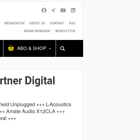
MEDIADATEN
ABOUT US
KONTAKT
RSS
BRANCHENGUIDE
NEWSLETTER
Alles
Shop
SUCHEN
ABO & SHOP
tner Digital
eld Unplugged +++ L-Acoustics
 +++ Amate Audio X12CLA +++
val +++