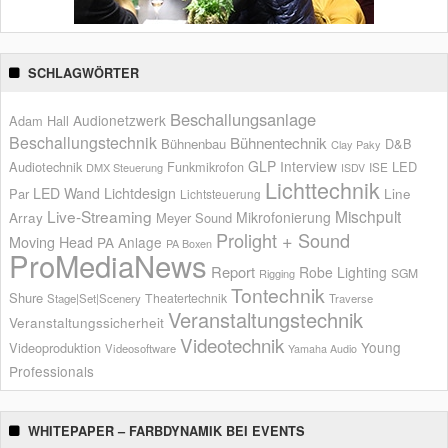
SCHLAGWÖRTER
Beschallungsanlage
Audionetzwerk
Adam Hall
Beschallungstechnik
Bühnentechnik
Bühnenbau
D&B
Clay Paky
GLP
Interview
Audiotechnik
Funkmikrofon
LED
ISE
DMX Steuerung
ISDV
Lichttechnik
LED Wand
Lichtdesign
Par
Line
Lichtsteuerung
Live-Streaming
Mischpult
Mikrofonierung
Array
Meyer Sound
Prolight + Sound
Moving Head
PA Anlage
PA Boxen
ProMediaNews
Report
Robe Lighting
SGM
Rigging
Tontechnik
Shure
Theatertechnik
Stage|Set|Scenery
Traverse
Veranstaltungstechnik
Veranstaltungssicherheit
Videotechnik
Young
Videoproduktion
Videosoftware
Yamaha Audio
Professionals
WHITEPAPER – FARBDYNAMIK BEI EVENTS