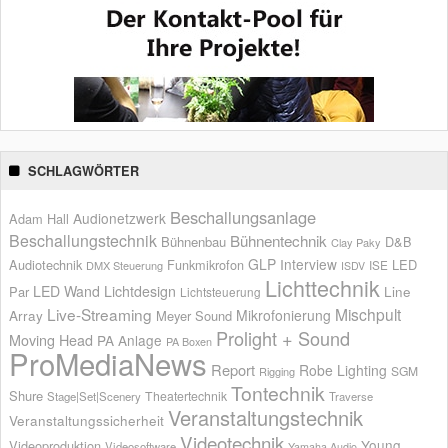
SCHLAGWÖRTER
Beschallungsanlage
Audionetzwerk
Adam Hall
Beschallungstechnik
Bühnentechnik
Bühnenbau
D&B
Clay Paky
GLP
Interview
Audiotechnik
Funkmikrofon
LED
ISE
DMX Steuerung
ISDV
Lichttechnik
LED Wand
Lichtdesign
Par
Line
Lichtsteuerung
Live-Streaming
Mischpult
Mikrofonierung
Array
Meyer Sound
Prolight + Sound
Moving Head
PA Anlage
PA Boxen
ProMediaNews
Report
Robe Lighting
SGM
Rigging
Tontechnik
Shure
Theatertechnik
Stage|Set|Scenery
Traverse
Veranstaltungstechnik
Veranstaltungssicherheit
Videotechnik
Young
Videoproduktion
Videosoftware
Yamaha Audio