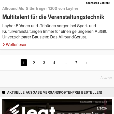
Sponsored Content
Allround Alu-Gitterträger 1300 von Layher
Multitalent für die Veranstaltungstechnik
Layher-Bühnen und -Tribünen sorgen bei Sport- und
Kulturveranstaltungen immer für einen gelungenen Auftritt.
Unverzichtbarer Baustein: Das AllroundGerüst.
Weiterlesen
1
2
3
4
…
7
»
Anzeige
AKTUELLE AUSGABE VERSANDKOSTENFREI BESTELLEN!