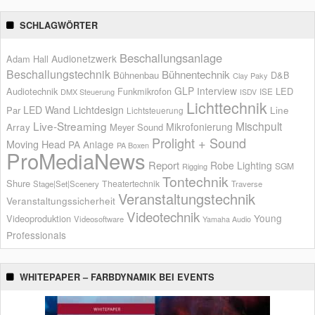
SCHLAGWÖRTER
Beschallungsanlage
Audionetzwerk
Adam Hall
Beschallungstechnik
Bühnentechnik
Bühnenbau
D&B
Clay Paky
GLP
Interview
Audiotechnik
Funkmikrofon
LED
ISE
DMX Steuerung
ISDV
Lichttechnik
LED Wand
Lichtdesign
Par
Line
Lichtsteuerung
Live-Streaming
Mischpult
Mikrofonierung
Array
Meyer Sound
Prolight + Sound
Moving Head
PA Anlage
PA Boxen
ProMediaNews
Report
Robe Lighting
SGM
Rigging
Tontechnik
Shure
Theatertechnik
Stage|Set|Scenery
Traverse
Veranstaltungstechnik
Veranstaltungssicherheit
Videotechnik
Young
Videoproduktion
Videosoftware
Yamaha Audio
Professionals
WHITEPAPER – FARBDYNAMIK BEI EVENTS