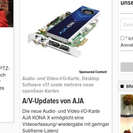
unse
Ic
*
Anmel
 PTZ-
Sponsored Content
och
Audio- und Video-I/O-Karte, Desktop
r
Software v17 sowie mehrere neue
BR
es
openGear-Karten
A/V-Updates von AJA
Die neue Audio- und Video-I/O-Karte
AJA KONA X ermöglicht eine
Videoerfassung/-wiedergabe mit geringer
Subframe-Latenz