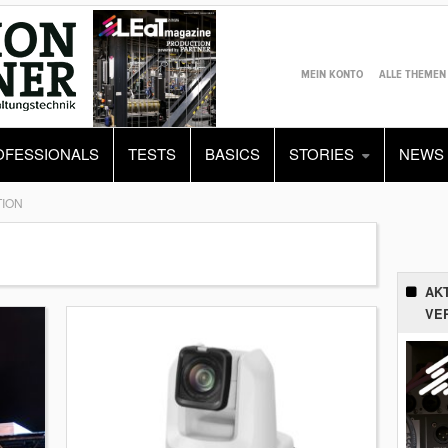
MEIN KONTO
ALLE THEMEN
OFESSIONALS
TESTS
BASICS
STORIES
NEWS
ION
AK
VE