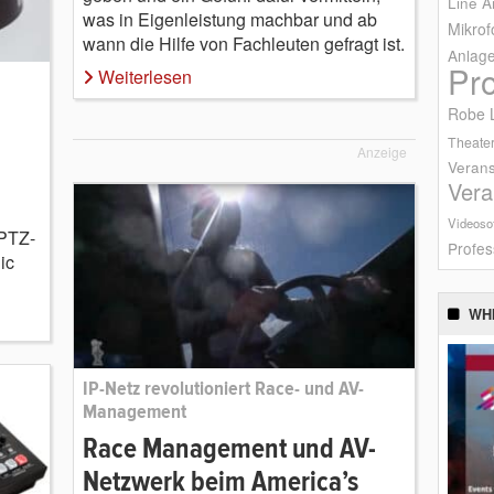
Line A
was in Eigenleistung machbar und ab
Mikrof
wann die Hilfe von Fachleuten gefragt ist.
Anlag
Pr
Weiterlesen
Robe L
Theater
Anzeige
Verans
Vera
Videoso
 PTZ-
Profes
ic
WH
IP-Netz revolutioniert Race- und AV-
Management
Race Management und AV-
Netzwerk beim America’s