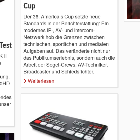
Cup
Der 36. America’s Cup setzte neue
Standards in der Berichterstattung: Ein
modernes IP-, AV- und Intercom-
Netzwerk hob die Grenzen zwischen
technischen, sportlichen und medialen
Test
Aufgaben auf. Das veränderte nicht nur
 II
das Publikumserlebnis, sondern auch die
n
Arbeit der Segel-Crews, AV-Techniker,
Broadcaster und Schiedsrichter.
gung.
Weiterlesen
50HD
brides
unser