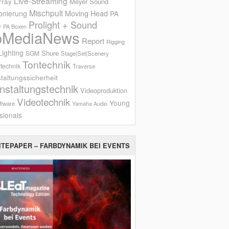
Live-Streaming
rray
Meyer Sound
Mischpult
onierung
Moving Head
PA
Prolight + Sound
e
PA Boxen
oMediaNews
Report
Rigging
ighting
Shure
SGM
Stage|Set|Scenery
Tontechnik
technik
Traverse
taltungssicherheit
nstaltungstechnik
Videoproduktion
Videotechnik
Young
ftware
Yamaha Audio
sionals
ITEPAPER – FARBDYNAMIK BEI EVENTS