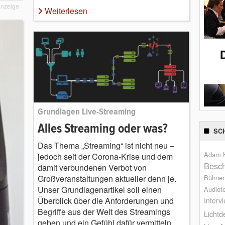
nzeige
Weiterlesen
Grundlagen Live-Streaming
Alles Streaming oder was?
SC
Das Thema „Streaming“ ist nicht neu –
Adam H
jedoch seit der Corona-Krise und dem
Besch
damit verbundenen Verbot von
Großveranstaltungen aktueller denn je.
Bühne
Unser Grundlagenartikel soll einen
Audiot
Überblick über die Anforderungen und
Interv
Begriffe aus der Welt des Streamings
Lichtd
geben und ein Gefühl dafür vermitteln,