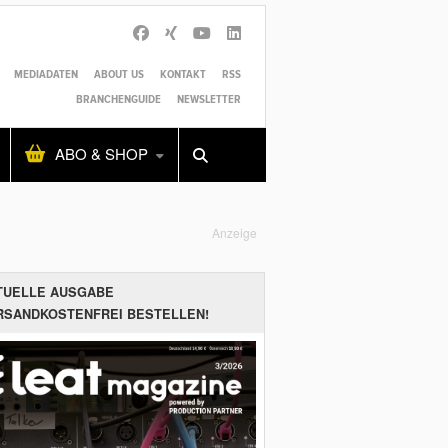
MEDIADATEN
ABOUT US
KONTAKT
RSS
BRANCHENGUIDE
NEWSLETTER
Alles
Shop
SUCHEN
ABO & SHOP
Anzeige
TUELLE AUSGABE
RSANDKOSTENFREI BESTELLEN!