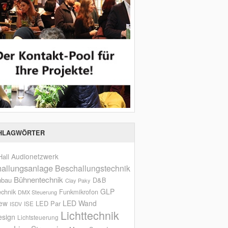
HLAGWÖRTER
Audionetzwerk
all
allungsanlage
Beschallungstechnik
Bühnentechnik
nbau
D&B
Clay Paky
GLP
echnik
Funkmikrofon
DMX Steuerung
iew
LED Wand
LED Par
ISE
ISDV
Lichttechnik
esign
Lichtsteuerung