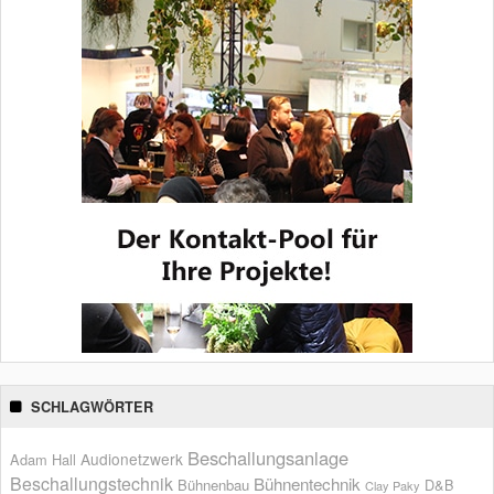
SCHLAGWÖRTER
Beschallungsanlage
Audionetzwerk
Adam Hall
Beschallungstechnik
Bühnentechnik
Bühnenbau
D&B
Clay Paky