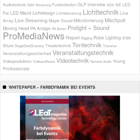
GLP
Interview
Audiotechnik
Funkmikrofon
LED
ISE
DMX Steuerung
ISDV
Lichttechnik
LED Wand
Lichtdesign
Par
Line
Lichtsteuerung
Live-Streaming
Mischpult
Mikrofonierung
Array
Meyer Sound
Prolight + Sound
Moving Head
PA Anlage
PA Boxen
ProMediaNews
Report
Robe Lighting
SGM
Rigging
Tontechnik
Shure
Theatertechnik
Stage|Set|Scenery
Traverse
Veranstaltungstechnik
Veranstaltungssicherheit
Videotechnik
Young
Videoproduktion
Videosoftware
Yamaha Audio
Professionals
WHITEPAPER – FARBDYNAMIK BEI EVENTS