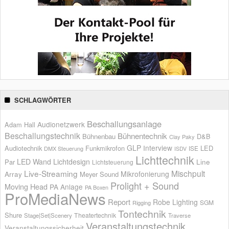
SCHLAGWÖRTER
Beschallungsanlage
Audionetzwerk
Adam Hall
Beschallungstechnik
Bühnentechnik
Bühnenbau
D&B
Clay Paky
GLP
Interview
Audiotechnik
Funkmikrofon
LED
ISE
DMX Steuerung
ISDV
Lichttechnik
LED Wand
Lichtdesign
Par
Line
Lichtsteuerung
Live-Streaming
Mischpult
Mikrofonierung
Array
Meyer Sound
Prolight + Sound
Moving Head
PA Anlage
PA Boxen
ProMediaNews
Report
Robe Lighting
SGM
Rigging
Tontechnik
Shure
Theatertechnik
Stage|Set|Scenery
Traverse
Veranstaltungstechnik
Veranstaltungssicherheit