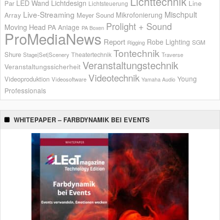
Lichttechnik
LED Wand
Lichtdesign
Par
Line
Lichtsteuerung
Live-Streaming
Mischpult
Mikrofonierung
Array
Meyer Sound
Prolight + Sound
Moving Head
PA Anlage
PA Boxen
ProMediaNews
Report
Robe Lighting
SGM
Rigging
Tontechnik
Shure
Theatertechnik
Stage|Set|Scenery
Traverse
Veranstaltungstechnik
Veranstaltungssicherheit
Videotechnik
Young
Videoproduktion
Videosoftware
Yamaha Audio
Professionals
WHITEPAPER – FARBDYNAMIK BEI EVENTS