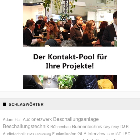
SCHLAGWÖRTER
Beschallungsanlage
Audionetzwerk
Adam Hall
Beschallungstechnik
Bühnentechnik
Bühnenbau
D&B
Clay Paky
GLP
Interview
Audiotechnik
Funkmikrofon
LED
ISE
DMX Steuerung
ISDV