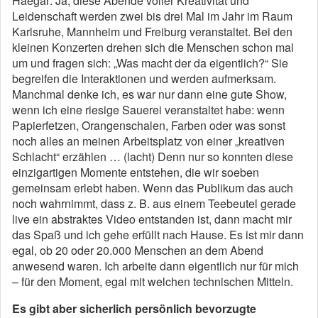
Haegar: Ja, diese Abende voller Kreativität und
Leidenschaft werden zwei bis drei Mal im Jahr im Raum
Karlsruhe, Mannheim und Freiburg veranstaltet. Bei den
kleinen Konzerten drehen sich die Menschen schon mal
um und fragen sich: „Was macht der da eigentlich?“ Sie
begreifen die Interaktionen und werden aufmerksam.
Manchmal denke ich, es war nur dann eine gute Show,
wenn ich eine riesige Sauerei veranstaltet habe: wenn
Papierfetzen, Orangenschalen, Farben oder was sonst
noch alles an meinen Arbeitsplatz von einer „kreativen
Schlacht“ erzählen … (lacht) Denn nur so konnten diese
einzigartigen Momente entstehen, die wir soeben
gemeinsam erlebt haben. Wenn das Publikum das auch
noch wahrnimmt, dass z. B. aus einem Teebeutel gerade
live ein abstraktes Video entstanden ist, dann macht mir
das Spaß und ich gehe erfüllt nach Hause. Es ist mir dann
egal, ob 20 oder 20.000 Menschen an dem Abend
anwesend waren. Ich arbeite dann eigentlich nur für mich
– für den Moment, egal mit welchen technischen Mitteln.
Es gibt aber sicherlich persönlich bevorzugte