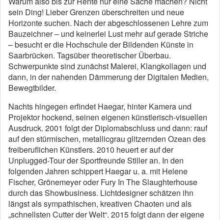
Warum also bis zur Rente nur eine Sache machen? Nicht
sein Ding! Lieber Grenzen überschreiten und neue
Horizonte suchen. Nach der abgeschlossenen Lehre zum
Bauzeichner – und keinerlei Lust mehr auf gerade Striche
– besucht er die Hochschule der Bildenden Künste in
Saarbrücken. Tagsüber theoretischer Überbau.
Schwerpunkte sind zunächst Malerei, Klangkollagen und
dann, in der nahenden Dämmerung der Digitalen Medien,
Bewegtbilder.
Nachts hingegen erfindet Haegar, hinter Kamera und
Projektor hockend, seinen eigenen künstlerisch-visuellen
Ausdruck. 2001 folgt der Diplomabschluss und dann: rauf
auf den stürmischen, metallicgrau glitzernden Ozean des
freiberuflichen Künstlers. 2010 heuert er auf der
Unplugged-Tour der Sportfreunde Stiller an. In den
folgenden Jahren schippert Haegar u. a. mit Helene
Fischer, Grönemeyer oder Fury In The Slaughterhouse
durch das Showbusiness. Lichtdesigner schätzen ihn
längst als sympathischen, kreativen Chaoten und als
„schnellsten Cutter der Welt“. 2015 folgt dann der eigene