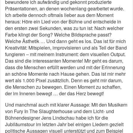
bewundere ich aufwändig und gekonnt produzierte
Präsentationen, an denen wochenlang gearbeitet wurde.
Ich arbeite dennoch oftmals lieber aus dem Moment
heraus: Höre ein Lied von der Bühne und entscheide in
den ersten zwei Sekunden, was zu tun ist: Nach welcher
Farbe klingt der Song? Welche Bildsprache passt?
Welche Ästhetik … Und dann geht es los. Das ist für mich
Kreativität: Mitspielen, improvisieren und als Teil der Band
fungieren – mit meinem Instrument: dem visuellen Output.
Das sind die interessanten Momente! Mir geht es darum,
dass die Menschen erfüllt werden und mit der Erinnerung
an schöne Momente nach Hause gehen. Das ist mir mehr
wert als 1.000 Pixel zusätzlich. Denn es geht mir darum,
die Menschen zu bewegen. Einen Moment zu schaffen,
der im Inneren bewegt … der das Herz bewegt!
Und manchmal auch mit klarer Aussage: Mit den Musikern
von Fury In The Slaughterhouse und dem Licht- und
Bühnendesigner Jens Lindschau habe ich für die
Jubiläumstour im letzten Jahr bei einigen Liedern gezielt
politische Aussagen visuell unterstützt und zum Beispiel