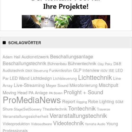
SCHLAGWÖRTER
Beschallungsanlage
Audionetzwerk
Adam Hall
Beschallungstechnik
Bühnentechnik
Bühnenbau
D&B
Clay Paky
GLP
Interview
Audiotechnik
Funkmikrofon
LED
ISE
DMX Steuerung
ISDV
Lichttechnik
LED Wand
Lichtdesign
Par
Line
Lichtsteuerung
Live-Streaming
Mischpult
Mikrofonierung
Array
Meyer Sound
Prolight + Sound
Moving Head
PA Anlage
PA Boxen
ProMediaNews
Report
Robe Lighting
SGM
Rigging
Tontechnik
Shure
Theatertechnik
Stage|Set|Scenery
Traverse
Veranstaltungstechnik
Veranstaltungssicherheit
Videotechnik
Young
Videoproduktion
Videosoftware
Yamaha Audio
Professionals