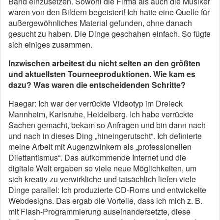
Band einzusetzen. Sowohl die Firma als auch die Musiker
waren von den Bildern begeistert! Ich hatte eine Quelle für
außergewöhnliches Material gefunden, ohne danach
gesucht zu haben. Die Dinge geschahen einfach. So fügte
sich einiges zusammen.
Inzwischen arbeitest du nicht selten an den größten
und aktuellsten Tourneeproduktionen. Wie kam es
dazu? Was waren die entscheidenden Schritte?
Haegar: Ich war der verrückte Videotyp im Dreieck
Mannheim, Karlsruhe, Heidelberg. Ich habe verrückte
Sachen gemacht, bekam so Anfragen und bin dann nach
und nach in dieses Ding „hineingerutscht“. Ich definierte
meine Arbeit mit Augenzwinkern als „professionellen
Dilettantismus“. Das aufkommende Internet und die
digitale Welt ergaben so viele neue Möglichkeiten, um
sich kreativ zu verwirkliche und tatsächlich liefen viele
Dinge parallel: Ich produzierte CD-Roms und entwickelte
Webdesigns. Das ergab die Vorteile, dass ich mich z. B.
mit Flash-Programmierung auseinandersetzte, diese