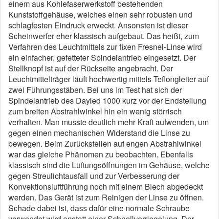
einem aus Kohlefaserwerkstoff bestehenden
Kunststoffgehäuse, welches einen sehr robusten und
schlagfesten Eindruck erweckt. Ansonsten ist dieser
Scheinwerfer eher klassisch aufgebaut. Das heißt, zum
Verfahren des Leuchtmittels zur fixen Fresnel-Linse wird
ein einfacher, gefetteter Spindelantrieb eingesetzt. Der
Stellknopf ist auf der Rückseite angebracht. Der
Leuchtmittelträger läuft hochwertig mittels Teflongleiter auf
zwei Führungsstäben. Bei uns im Test hat sich der
Spindelantrieb des Dayled 1000 kurz vor der Endstellung
zum breiten Abstrahlwinkel hin ein wenig störrisch
verhalten. Man musste deutlich mehr Kraft aufwenden, um
gegen einen mechanischen Widerstand die Linse zu
bewegen. Beim Zurückstellen auf engen Abstrahlwinkel
war das gleiche Phänomen zu beobachten. Ebenfalls
klassisch sind die Lüftungsöffnungen im Gehäuse, welche
gegen Streulichtausfall und zur Verbesserung der
Konvektionsluftführung noch mit einem Blech abgedeckt
werden. Das Gerät ist zum Reinigen der Linse zu öffnen.
Schade dabei ist, dass dafür eine normale Schraube
verwendet wird anstatt einer Schnellverriegelung. Der