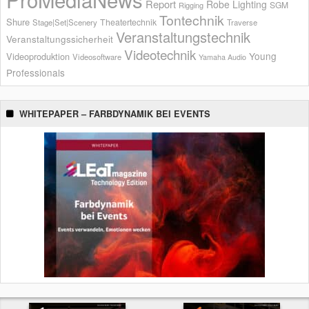
Report
Robe Lighting
SGM
Rigging
Tontechnik
Shure
Theatertechnik
Stage|Set|Scenery
Traverse
Veranstaltungstechnik
Veranstaltungssicherheit
Videotechnik
Young
Videoproduktion
Videosoftware
Yamaha Audio
Professionals
WHITEPAPER – FARBDYNAMIK BEI EVENTS