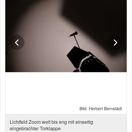
Bild: Herbert Bernstädt
Bild:
inseitig
Lichtfeld Zoom weit bis eng mit einseit
eingebrachter Torklappe