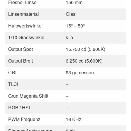
Fresnel-Linse
150 mm
Linsenmaterial
Glas
Halbwertswinkel
15° – 50°
1/10 Gradswinkel
k. a.
Output Spot
15.750 cd (5.600K)
Output Breit
6.250 cd (5.600K)
CRI
93 gemessen
TLCI
–
Grün Magenta Shift
–
RGB / HSI
–
PWM Frequenz
16 KHz
Dimmer Ansteuerung
8 bit