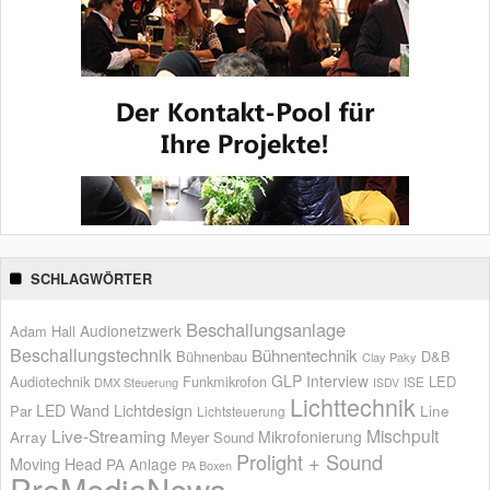
SCHLAGWÖRTER
Beschallungsanlage
Audionetzwerk
Adam Hall
Beschallungstechnik
Bühnentechnik
Bühnenbau
D&B
Clay Paky
GLP
Interview
Audiotechnik
Funkmikrofon
LED
ISE
DMX Steuerung
ISDV
Lichttechnik
LED Wand
Lichtdesign
Par
Line
Lichtsteuerung
Live-Streaming
Mischpult
Mikrofonierung
Array
Meyer Sound
Prolight + Sound
Moving Head
PA Anlage
PA Boxen
ProMediaNews