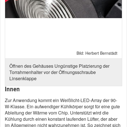
Bild: Herbert Bernstädt
Bild:
 Platzierung der
Torklappenverriegelung beim Dayled
gsschraube
erkennen: die leichte Noppe zum Ver
Halterung in der geschossenen Stellu
Innen
Zur Anwendung kommt ein Weißlicht-LED-Array der 90-
W-Klasse. Ein aufwendiger Kühlkörper sorgt für eine gute
Ableitung der Wärme vom Chip. Unterstützt wird die
Kühlung durch einen konstant laufenden Lüfter, der aber
im Allgemeinen nicht wahrzunehmen ist. So zeichnet sich