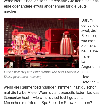
verbessern, finde ich sehr interessant: Wie kann man das
eine oder andere etwas angenehmer für die Leute
machen.
Darum
geht’s: die
zwei, drei
Faktoren,
wie man
die Crew
bei Laune
halten
kann.
Angenehm
reisen,
Lebenswichtig auf Tour: Kanne Tee und saisonale
Deko
Hotel,
(Bild: Detlef Hoepfner)
Catering –
wenn die Rahmenbedingungen stimmen, hast du schon
mal die halbe Miete. Wenn du andererseits jeden Tag das
Gemecker hast – wie willst du schlecht gelaunte
Menschen motivieren, Spaß bei der Show zu haben?