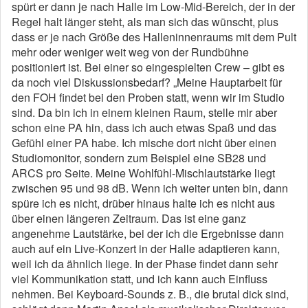
spürt er dann je nach Halle im Low-Mid-Bereich, der in der
Regel halt länger steht, als man sich das wünscht, plus
dass er je nach Größe des Halleninnenraums mit dem Pult
mehr oder weniger weit weg von der Rundbühne
positioniert ist. Bei einer so eingespielten Crew – gibt es
da noch viel Diskussionsbedarf? „Meine Hauptarbeit für
den FOH findet bei den Proben statt, wenn wir im Studio
sind. Da bin ich in einem kleinen Raum, stelle mir aber
schon eine PA hin, dass ich auch etwas Spaß und das
Gefühl einer PA habe. Ich mische dort nicht über einen
Studiomonitor, sondern zum Beispiel eine SB28 und
ARCS pro Seite. Meine Wohlfühl-Mischlautstärke liegt
zwischen 95 und 98 dB. Wenn ich weiter unten bin, dann
spüre ich es nicht, drüber hinaus halte ich es nicht aus
über einen längeren Zeitraum. Das ist eine ganz
angenehme Lautstärke, bei der ich die Ergebnisse dann
auch auf ein Live-Konzert in der Halle adaptieren kann,
weil ich da ähnlich liege. In der Phase findet dann sehr
viel Kommunikation statt, und ich kann auch Einfluss
nehmen. Bei Keyboard-Sounds z. B., die brutal dick sind,