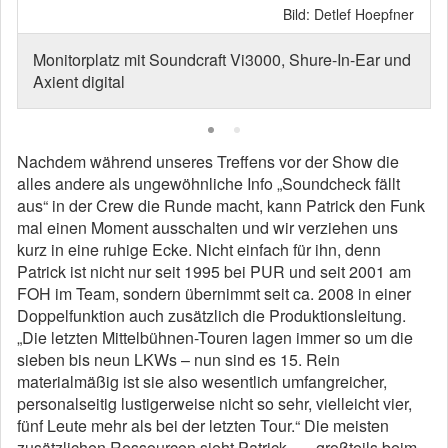
Bild: Detlef Hoepfner
Monitorplatz mit Soundcraft Vi3000, Shure-In-Ear und
Axient digital
Nachdem während unseres Treffens vor der Show die
alles andere als ungewöhnliche Info „Soundcheck fällt
aus“ in der Crew die Runde macht, kann Patrick den Funk
mal einen Moment ausschalten und wir verziehen uns
kurz in eine ruhige Ecke. Nicht einfach für ihn, denn
Patrick ist nicht nur seit 1995 bei PUR und seit 2001 am
FOH im Team, sondern übernimmt seit ca. 2008 in einer
Doppelfunktion auch zusätzlich die Produktionsleitung.
„Die letzten Mittelbühnen-Touren lagen immer so um die
sieben bis neun LKWs – nun sind es 15. Rein
materialmäßig ist sie also wesentlich umfangreicher,
personalseitig lustigerweise nicht so sehr, vielleicht vier,
fünf Leute mehr als bei der letzten Tour.“ Die meisten
zusätzlichen Ressourcen sieht Patrick „… großteils beim