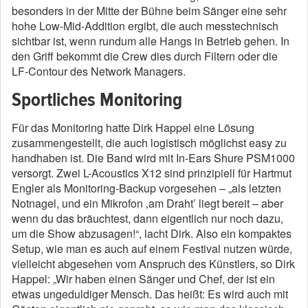
besonders in der Mitte der Bühne beim Sänger eine sehr
hohe Low-Mid-Addition ergibt, die auch messtechnisch
sichtbar ist, wenn rundum alle Hangs in Betrieb gehen. In
den Griff bekommt die Crew dies durch Filtern oder die
LF-Contour des Network Managers.
Sportliches Monitoring
Für das Monitoring hatte Dirk Happel eine Lösung
zusammengestellt, die auch logistisch möglichst easy zu
handhaben ist. Die Band wird mit In-Ears Shure PSM1000
versorgt. Zwei L-Acoustics X12 sind prinzipiell für Hartmut
Engler als Monitoring-Backup vorgesehen – „als letzten
Notnagel, und ein Mikrofon ‚am Draht’ liegt bereit – aber
wenn du das bräuchtest, dann eigentlich nur noch dazu,
um die Show abzusagen!“, lacht Dirk. Also ein kompaktes
Setup, wie man es auch auf einem Festival nutzen würde,
vielleicht abgesehen vom Anspruch des Künstlers, so Dirk
Happel: „Wir haben einen Sänger und Chef, der ist ein
etwas ungeduldiger Mensch. Das heißt: Es wird auch mit