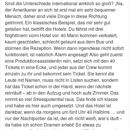
Sind die Unterschiede international wirklich so groß? „Na,
der Amerikaner an sich ist erst mal ein sehr bequemer
Mensch, daher sind viele Dinge in diese Richtung
getrimmt. Ein klassisches Beispiel, das mir sehr gut
gefallen hat, betrifft die Hotels: Du fährst mit drei
Nightlinern vorm Hotel vor. 40 Mann kommen verkatert,
kaum geschlafen, schlecht gelaunt aus dem Bus und
stürmen die Rezeption. Wenn dann irgendwas nicht sofort
funktioniert, ist natürlich Alarm angesagt! Also geht zuerst
eine Produktionsassistentin rein, setzt sich mit den 40
Tickets in eine Ecke, und jeder aus der Crew kommt
einzeln zu ihr und bekommt sein Ticket. Sie kennt die
Leute mit Namen, muss nicht in Listen suchen, sondern
hat das Ticket schon in der Hand, wenn der nächste
reinläuft – ab in den Aufzug und hoch aufs Zimmer. Das
nimmt so viel Stresspotential raus. Das finde ich klasse
und habe es hier auch umgesetzt. Und das Hotel ist
dankbar, wenn da morgens um fünf Uhr 40 Halbirre … und
nur der Nachtportier da ist, der eh nicht weiß, wie’s läuft –
da habe ich schon Dramen erlebt! So etwas zu