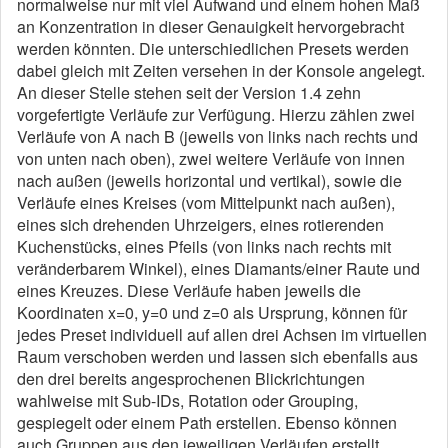
normalweise nur mit viel Aufwand und einem hohen Maß
an Konzentration in dieser Genauigkeit hervorgebracht
werden könnten. Die unterschiedlichen Presets werden
dabei gleich mit Zeiten versehen in der Konsole angelegt.
An dieser Stelle stehen seit der Version 1.4 zehn
vorgefertigte Verläufe zur Verfügung. Hierzu zählen zwei
Verläufe von A nach B (jeweils von links nach rechts und
von unten nach oben), zwei weitere Verläufe von innen
nach außen (jeweils horizontal und vertikal), sowie die
Verläufe eines Kreises (vom Mittelpunkt nach außen),
eines sich drehenden Uhrzeigers, eines rotierenden
Kuchenstücks, eines Pfeils (von links nach rechts mit
veränderbarem Winkel), eines Diamants/einer Raute und
eines Kreuzes. Diese Verläufe haben jeweils die
Koordinaten x=0, y=0 und z=0 als Ursprung, können für
jedes Preset individuell auf allen drei Achsen im virtuellen
Raum verschoben werden und lassen sich ebenfalls aus
den drei bereits angesprochenen Blickrichtungen
wahlweise mit Sub-IDs, Rotation oder Grouping,
gespiegelt oder einem Path erstellen. Ebenso können
auch Gruppen aus den jeweiligen Verläufen erstellt