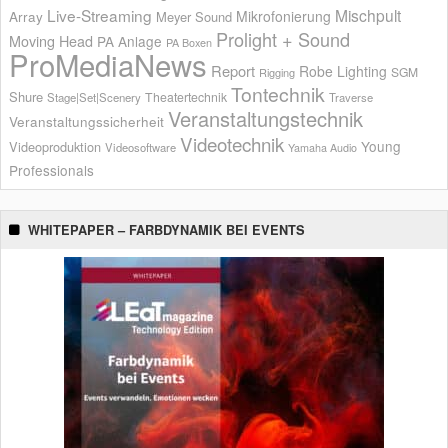
Live-Streaming
Mischpult
Mikrofonierung
Array
Meyer Sound
Prolight + Sound
Moving Head
PA Anlage
PA Boxen
ProMediaNews
Report
Robe Lighting
SGM
Rigging
Tontechnik
Shure
Theatertechnik
Stage|Set|Scenery
Traverse
Veranstaltungstechnik
Veranstaltungssicherheit
Videotechnik
Young
Videoproduktion
Videosoftware
Yamaha Audio
Professionals
WHITEPAPER – FARBDYNAMIK BEI EVENTS