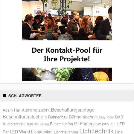
SCHLAGWÖRTER
Beschallungsanlage
Audionetzwerk
Adam Hall
Beschallungstechnik
Bühnentechnik
Bühnenbau
D&B
Clay Paky
GLP
Interview
Audiotechnik
Funkmikrofon
LED
ISE
DMX Steuerung
ISDV
Lichttechnik
LED Wand
Lichtdesign
Par
Line
Lichtsteuerung