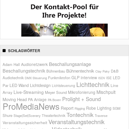
SCHLAGWÖRTER
Beschallungsanlage
Audionetzwerk
Adam Hall
Beschallungstechnik
Bühnentechnik
Bühnenbau
D&B
Clay Paky
GLP
Interview
Audiotechnik
Funkmikrofon
LED
ISE
DMX Steuerung
ISDV
Lichttechnik
LED Wand
Lichtdesign
Par
Line
Lichtsteuerung
Live-Streaming
Mischpult
Mikrofonierung
Array
Meyer Sound
Prolight + Sound
Moving Head
PA Anlage
PA Boxen
ProMediaNews
Report
Robe Lighting
SGM
Rigging
Tontechnik
Shure
Theatertechnik
Stage|Set|Scenery
Traverse
Veranstaltungstechnik
Veranstaltungssicherheit
Videotechnik