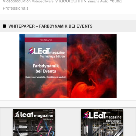
Young
Videoproduktion
Videosoftware
Yamaha Audio
Professionals
WHITEPAPER – FARBDYNAMIK BEI EVENTS