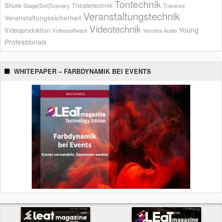
Tontechnik
Shure
Theatertechnik
Stage|Set|Scenery
Traverse
Veranstaltungstechnik
Veranstaltungssicherheit
Videotechnik
Young
Videoproduktion
Videosoftware
Yamaha Audio
Professionals
WHITEPAPER – FARBDYNAMIK BEI EVENTS