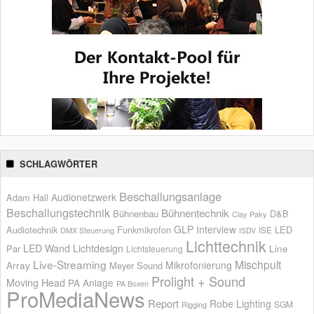
SCHLAGWÖRTER
Beschallungsanlage
Audionetzwerk
Adam Hall
Beschallungstechnik
Bühnentechnik
Bühnenbau
D&B
Clay Paky
GLP
Interview
Audiotechnik
Funkmikrofon
LED
ISE
DMX Steuerung
ISDV
Lichttechnik
LED Wand
Lichtdesign
Par
Line
Lichtsteuerung
Live-Streaming
Mischpult
Mikrofonierung
Array
Meyer Sound
Prolight + Sound
Moving Head
PA Anlage
PA Boxen
ProMediaNews
Report
Robe Lighting
SGM
Rigging