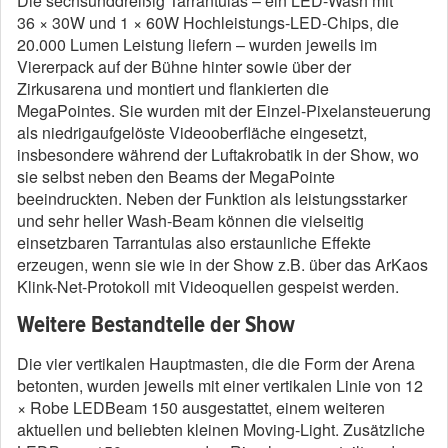
Die sechsunddreißig Tarrantulas – ein LED-Wash mit
36 × 30W und 1 × 60W Hochleistungs-LED-Chips, die
20.000 Lumen Leistung liefern – wurden jeweils im
Viererpack auf der Bühne hinter sowie über der
Zirkusarena und montiert und flankierten die
MegaPointes. Sie wurden mit der Einzel-Pixelansteuerung
als niedrigaufgelöste Videooberfläche eingesetzt,
insbesondere während der Luftakrobatik in der Show, wo
sie selbst neben den Beams der MegaPointe
beeindruckten. Neben der Funktion als leistungsstarker
und sehr heller Wash-Beam können die vielseitig
einsetzbaren Tarrantulas also erstaunliche Effekte
erzeugen, wenn sie wie in der Show z.B. über das ArKaos
Klink-Net-Protokoll mit Videoquellen gespeist werden.
Weitere Bestandteile der Show
Die vier vertikalen Hauptmasten, die die Form der Arena
betonten, wurden jeweils mit einer vertikalen Linie von 12
× Robe LEDBeam 150 ausgestattet, einem weiteren
aktuellen und beliebten kleinen Moving-Light. Zusätzliche