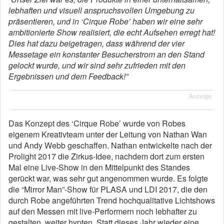
lebhaften und visuell anspruchsvollen Umgebung zu
präsentieren, und in ‘Cirque Robe’ haben wir eine sehr
ambitionierte Show realisiert, die echt Aufsehen erregt hat!
Dies hat dazu beigetragen, dass während der vier
Messetage ein konstanter Besucherstrom an den Stand
gelockt wurde, und wir sind sehr zufrieden mit den
Ergebnissen und dem Feedback!”
Anzeige
Das Konzept des ‘Cirque Robe’ wurde von Robes
eigenem Kreativteam unter der Leitung von Nathan Wan
und Andy Webb geschaffen. Nathan entwickelte nach der
Prolight 2017 die Zirkus-Idee, nachdem dort zum ersten
Mal eine Live-Show in den Mittelpunkt des Standes
gerückt war, was sehr gut angenommen wurde. Es folgte
die “Mirror Man”-Show für PLASA und LDI 2017, die den
durch Robe angeführten Trend hochqualitative Lichtshows
auf den Messen mit live-Performern noch lebhafter zu
gestalten, weiter hypten. Statt dieses Jahr wieder eine