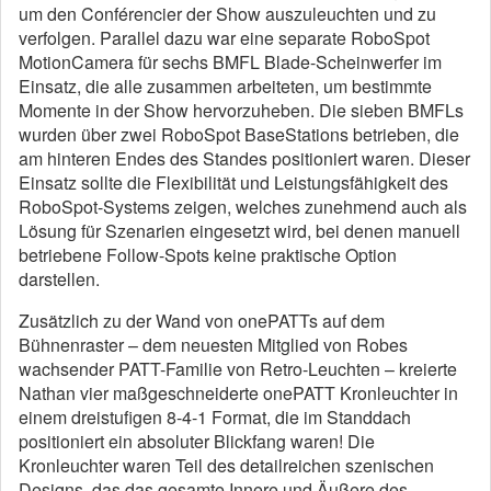
um den Conférencier der Show auszuleuchten und zu
verfolgen. Parallel dazu war eine separate RoboSpot
MotionCamera für sechs BMFL Blade-Scheinwerfer im
Einsatz, die alle zusammen arbeiteten, um bestimmte
Momente in der Show hervorzuheben. Die sieben BMFLs
wurden über zwei RoboSpot BaseStations betrieben, die
am hinteren Endes des Standes positioniert waren. Dieser
Einsatz sollte die Flexibilität und Leistungsfähigkeit des
RoboSpot-Systems zeigen, welches zunehmend auch als
Lösung für Szenarien eingesetzt wird, bei denen manuell
betriebene Follow-Spots keine praktische Option
darstellen.
Zusätzlich zu der Wand von onePATTs auf dem
Bühnenraster – dem neuesten Mitglied von Robes
wachsender PATT-Familie von Retro-Leuchten – kreierte
Nathan vier maßgeschneiderte onePATT Kronleuchter in
einem dreistufigen 8-4-1 Format, die im Standdach
positioniert ein absoluter Blickfang waren! Die
Kronleuchter waren Teil des detailreichen szenischen
Designs, das das gesamte Innere und Äußere des