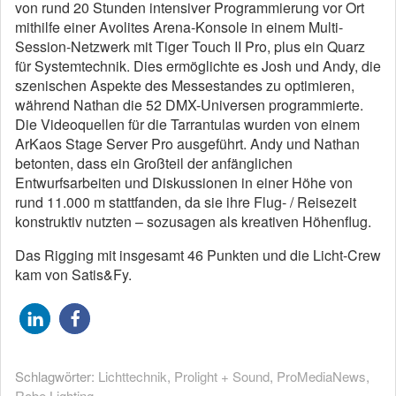
von rund 20 Stunden intensiver Programmierung vor Ort
mithilfe einer Avolites Arena-Konsole in einem Multi-
Session-Netzwerk mit Tiger Touch II Pro, plus ein Quarz
für Systemtechnik. Dies ermöglichte es Josh und Andy, die
szenischen Aspekte des Messestandes zu optimieren,
während Nathan die 52 DMX-Universen programmierte.
Die Videoquellen für die Tarrantulas wurden von einem
ArKaos Stage Server Pro ausgeführt. Andy und Nathan
betonten, dass ein Großteil der anfänglichen
Entwurfsarbeiten und Diskussionen in einer Höhe von
rund 11.000 m stattfanden, da sie ihre Flug- / Reisezeit
konstruktiv nutzten – sozusagen als kreativen Höhenflug.
Das Rigging mit insgesamt 46 Punkten und die Licht-Crew
kam von Satis&Fy.
Schlagwörter:
Lichttechnik
,
Prolight + Sound
,
ProMediaNews
,
Robe Lighting