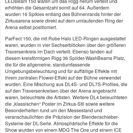
LEDBeam 150 waren um das Rigg herum verteilt und
erhöhten die Gesamtzahl somit auf 64. Außerdem
wurden 16 Spikies entlang des Bühnenrands hinter der
Zirkusarena sowie direkt auf dem umlaufenden Ring der
Arena selbst positioniert.
ParFect 150, die mit Robe Halo LED-Ringen ausgestattet
waren, wurden in vier Sechserblöcken über den größeren
Traversenkreis im Dach verteilt. Ebenso fanden auf
diesem kreisförmigen Rigg 36 Spiider-WashBeams Platz,
die für die allgemeine, standumfassende
Umgebungsbeleuchtung und für auffällige Effekte mit
ihrem zentralen Flower-Effekt auf der Bühne verwendet
wurden. Eine Mischung aus DL4S- und DL7S-Profiles, die
auf den Traversenkreisen über der Arena angebracht
waren, beleuchtete die Artisten. Weitere DL4 beleuchteten
die „klassischen“ Poster im Zirkus-Stil sowie weitere
Besonderheiten rund um den Messestand und
veranschaulichten die Präzision der Blendenschieber-
Systeme der DL-Serie. Atmosphärische Effekte für die
Show wurden von einem MDG The One und einem ICE