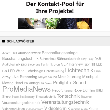
SCHLAGWÖRTER
Beschallungsanlage
Audionetzwerk
Adam Hall
Beschallungstechnik
Bühnentechnik
Bühnenbau
D&B
Clay Paky
GLP
Interview
Audiotechnik
Funkmikrofon
LED
ISE
DMX Steuerung
ISDV
Lichttechnik
LED Wand
Lichtdesign
Par
Line
Lichtsteuerung
Live-Streaming
Mischpult
Mikrofonierung
Array
Meyer Sound
Prolight + Sound
Moving Head
PA Anlage
PA Boxen
ProMediaNews
Report
Robe Lighting
SGM
Rigging
Tontechnik
Shure
Theatertechnik
Stage|Set|Scenery
Traverse
Veranstaltungstechnik
Veranstaltungssicherheit
Videotechnik
Young
Videoproduktion
Videosoftware
Yamaha Audio