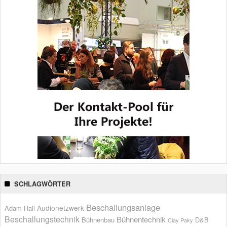
SCHLAGWÖRTER
Beschallungsanlage
Audionetzwerk
Adam Hall
Beschallungstechnik
Bühnentechnik
Bühnenbau
D&B
Clay Paky