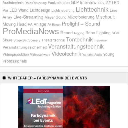
GLP
Interview
Audiotechnik
Funkmikrofon
LED
ISE
DMX Steuerung
ISDV
Lichttechnik
LED Wand
Lichtdesign
Par
Line
Lichtsteuerung
Live-Streaming
Mischpult
Mikrofonierung
Array
Meyer Sound
Prolight + Sound
Moving Head
PA Anlage
PA Boxen
ProMediaNews
Report
Robe Lighting
SGM
Rigging
Tontechnik
Shure
Theatertechnik
Stage|Set|Scenery
Traverse
Veranstaltungstechnik
Veranstaltungssicherheit
Videotechnik
Young
Videoproduktion
Videosoftware
Yamaha Audio
Professionals
WHITEPAPER – FARBDYNAMIK BEI EVENTS