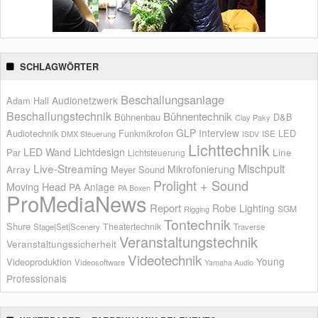
SCHLAGWÖRTER
Beschallungsanlage
Audionetzwerk
Adam Hall
Beschallungstechnik
Bühnentechnik
Bühnenbau
D&B
Clay Paky
GLP
Interview
Audiotechnik
Funkmikrofon
LED
ISE
DMX Steuerung
ISDV
Lichttechnik
LED Wand
Lichtdesign
Par
Line
Lichtsteuerung
Live-Streaming
Mischpult
Mikrofonierung
Array
Meyer Sound
Prolight + Sound
Moving Head
PA Anlage
PA Boxen
ProMediaNews
Report
Robe Lighting
SGM
Rigging
Tontechnik
Shure
Theatertechnik
Stage|Set|Scenery
Traverse
Veranstaltungstechnik
Veranstaltungssicherheit
Videotechnik
Young
Videoproduktion
Videosoftware
Yamaha Audio
Professionals