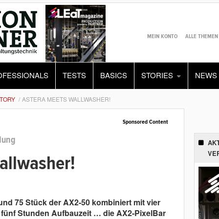
MEIN KONTO
ALLE THEMEN
OFESSIONALS
TESTS
BASICS
STORIES
NEWS
TORY
ASTERA MEETS WALLWASHER!
Sponsored Content
dung
AK
VE
allwasher!
1
nd 75 Stück der AX2-50 kombiniert mit vier
 fünf Stunden Aufbauzeit … die AX2-PixelBar