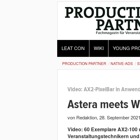
LEAT CON
WIKI
YOUNG PR
PRODUCTION PARTNER
NATIVE-ADS
S
Video: AX2-PixelBar in Anwen
Astera meets W
von Redaktion
,
28. September 202
Video: 60 Exemplare AX2-100 u
Veranstaltungstechnikern und