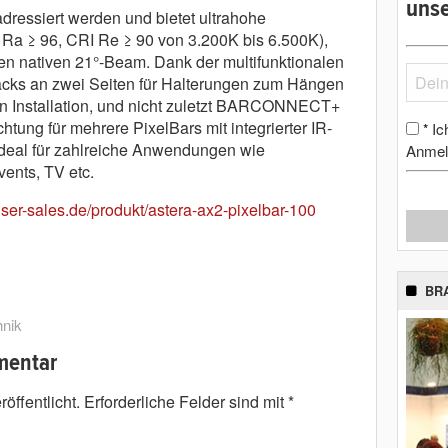
unse
dressiert werden und bietet ultrahohe
Ra ≥ 96, CRI Re ≥ 90 von 3.200K bis 6.500K),
nen nativen 21°-Beam. Dank der multifunktionalen
Tracks an zwei Seiten für Halterungen zum Hängen
en Installation, und nicht zuletzt BARCONNECT+
htung für mehrere PixelBars mit integrierter IR-
Ic
*
 ideal für zahlreiche Anwendungen wie
Anmel
ents, TV etc.
er-sales.de/produkt/astera-ax2-pixelbar-100
BR
hnik
mentar
öffentlicht.
Erforderliche Felder sind mit
*