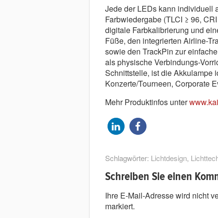
Jede der LEDs kann individuell a
Farbwiedergabe (TLCI ≥ 96, CRI 
digitale Farbkalibrierung und ei
Füße, den integrierten Airline-
sowie den TrackPin zur einfach
als physische Verbindungs-Vorric
Schnittstelle, ist die Akkulampe
Konzerte/Tourneen, Corporate Ev
Mehr Produktinfos unter
www.kais
Schlagwörter:
Lichtdesign
,
Lichttec
Schreiben Sie einen Kom
Ihre E-Mail-Adresse wird nicht ver
markiert.