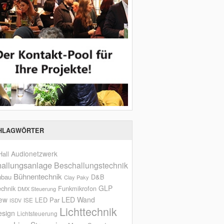
HLAGWÖRTER
Audionetzwerk
all
allungsanlage
Beschallungstechnik
Bühnentechnik
nbau
D&B
Clay Paky
GLP
echnik
Funkmikrofon
DMX Steuerung
iew
LED Wand
LED Par
ISE
ISDV
Lichttechnik
esign
Lichtsteuerung