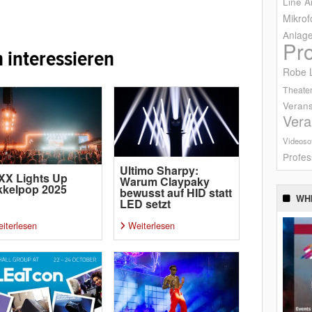
Line A
Mikrof
Anlag
Pr
 interessieren
Robe L
Theater
Verans
Vera
Videoso
Profes
Ultimo Sharpy:
XX Lights Up
Warum Claypaky
kkelpop 2025
bewusst auf HID statt
WH
LED setzt
iterlesen
Weiterlesen