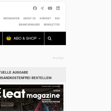
MEDIADATEN
ABOUT US
KONTAKT
RSS
BRANCHENGUIDE
NEWSLETTER
Alles
Shop
SUCHEN
ABO & SHOP
Anzeige
TUELLE AUSGABE
RSANDKOSTENFREI BESTELLEN!