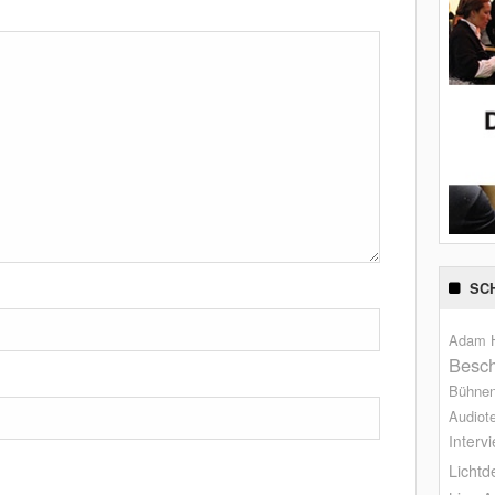
SC
Adam H
Besch
Bühne
Audiot
Interv
Lichtd