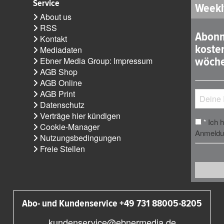
Service
Weekl
About us
RSS
Abonn
Kontakt
koste
Mediadaten
wöche
Ebner Media Group: Impressum
AGB Shop
AGB Online
AGB Print
Datenschutz
Verträge hier kündigen
Ich 
*
Cookie-Manager
Anmeldun
Nutzungsbedingungen
Freie Stellen
Abo- und Kundenservice +49 731 88005-8205
kundenservice@ebnermedia.de