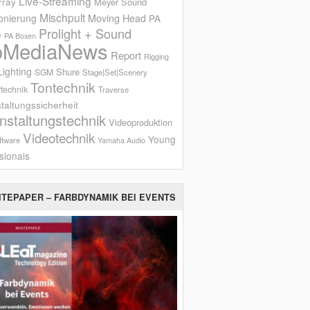
Live-Streaming
rray
Meyer Sound
Mischpult
onierung
Moving Head
PA
Prolight + Sound
e
PA Boxen
oMediaNews
Report
Rigging
ighting
Shure
SGM
Stage|Set|Scenery
Tontechnik
technik
Traverse
taltungssicherheit
nstaltungstechnik
Videoproduktion
Videotechnik
Young
ftware
Yamaha Audio
sionals
ITEPAPER – FARBDYNAMIK BEI EVENTS