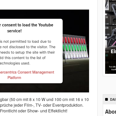
 consent to load the Youtube
service!
is not permitted to load due to
e not disclosed to the visitor. The
eeds to setup the site with their
 this content to the list of
technologies used.
ercentrics Consent Management
Platform
ügbar (50 cm mit 8 x 10 W und 100 cm mit 16 x 10
DA
prüche jeder Film-, TV- oder Eventproduktion.
rontlicht oder Show- und Effektlicht!
Abon