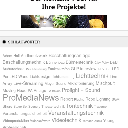
SCHLAGWÖRTER
Beschallungsanlage
Audionetzwerk
Adam Hall
Beschallungstechnik
Bühnentechnik
Bühnenbau
D&B
Clay Paky
GLP
Interview
Audiotechnik
Funkmikrofon
LED
ISE
DMX Steuerung
ISDV
Lichttechnik
LED Wand
Lichtdesign
Par
Line
Lichtsteuerung
Live-Streaming
Mischpult
Mikrofonierung
Array
Meyer Sound
Prolight + Sound
Moving Head
PA Anlage
PA Boxen
ProMediaNews
Report
Robe Lighting
SGM
Rigging
Tontechnik
Shure
Theatertechnik
Stage|Set|Scenery
Traverse
Veranstaltungstechnik
Veranstaltungssicherheit
Videotechnik
Young
Videoproduktion
Videosoftware
Yamaha Audio
Professionals