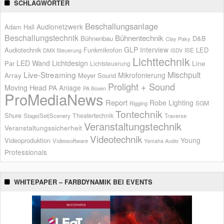
SCHLAGWÖRTER
Beschallungsanlage
Audionetzwerk
Adam Hall
Beschallungstechnik
Bühnentechnik
Bühnenbau
D&B
Clay Paky
GLP
Interview
Audiotechnik
Funkmikrofon
LED
ISE
DMX Steuerung
ISDV
Lichttechnik
LED Wand
Lichtdesign
Par
Line
Lichtsteuerung
Live-Streaming
Mischpult
Mikrofonierung
Array
Meyer Sound
Prolight + Sound
Moving Head
PA Anlage
PA Boxen
ProMediaNews
Report
Robe Lighting
SGM
Rigging
Tontechnik
Shure
Theatertechnik
Stage|Set|Scenery
Traverse
Veranstaltungstechnik
Veranstaltungssicherheit
Videotechnik
Young
Videoproduktion
Videosoftware
Yamaha Audio
Professionals
WHITEPAPER – FARBDYNAMIK BEI EVENTS