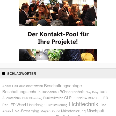
SCHLAGWÖRTER
Beschallungsanlage
Audionetzwerk
Adam Hall
Beschallungstechnik
Bühnentechnik
Bühnenbau
D&B
Clay Paky
GLP
Interview
Audiotechnik
Funkmikrofon
LED
ISE
DMX Steuerung
ISDV
Lichttechnik
LED Wand
Lichtdesign
Par
Line
Lichtsteuerung
Live-Streaming
Mischpult
Mikrofonierung
Array
Meyer Sound