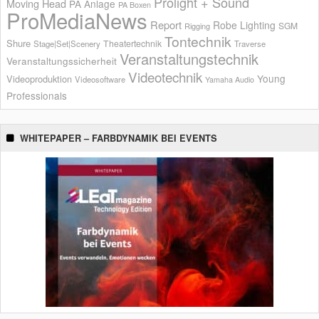
Prolight + Sound
Moving Head
PA Anlage
PA Boxen
ProMediaNews
Report
Robe Lighting
SGM
Rigging
Tontechnik
Shure
Theatertechnik
Stage|Set|Scenery
Traverse
Veranstaltungstechnik
Veranstaltungssicherheit
Videotechnik
Young
Videoproduktion
Videosoftware
Yamaha Audio
Professionals
WHITEPAPER – FARBDYNAMIK BEI EVENTS