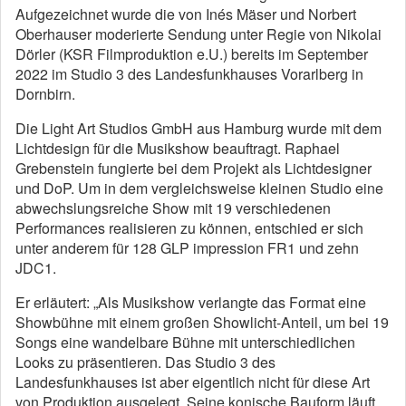
Aufgezeichnet wurde die von Inés Mäser und Norbert
Oberhauser moderierte Sendung unter Regie von Nikolai
Dörler (KSR Filmproduktion e.U.) bereits im September
2022 im Studio 3 des Landesfunkhauses Vorarlberg in
Dornbirn.
Die Light Art Studios GmbH aus Hamburg wurde mit dem
Lichtdesign für die Musikshow beauftragt. Raphael
Grebenstein fungierte bei dem Projekt als Lichtdesigner
und DoP. Um in dem vergleichsweise kleinen Studio eine
abwechslungsreiche Show mit 19 verschiedenen
Performances realisieren zu können, entschied er sich
unter anderem für 128 GLP impression FR1 und zehn
JDC1.
Er erläutert: „Als Musikshow verlangte das Format eine
Showbühne mit einem großen Showlicht-Anteil, um bei 19
Songs eine wandelbare Bühne mit unterschiedlichen
Looks zu präsentieren. Das Studio 3 des
Landesfunkhauses ist aber eigentlich nicht für diese Art
von Produktion ausgelegt. Seine konische Bauform läuft