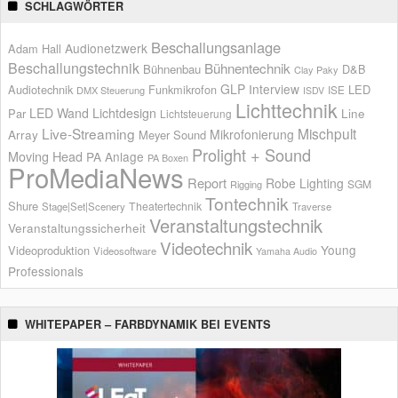
SCHLAGWÖRTER
Beschallungsanlage
Audionetzwerk
Adam Hall
Beschallungstechnik
Bühnentechnik
Bühnenbau
D&B
Clay Paky
GLP
Interview
Audiotechnik
Funkmikrofon
LED
ISE
DMX Steuerung
ISDV
Lichttechnik
LED Wand
Lichtdesign
Par
Line
Lichtsteuerung
Live-Streaming
Mischpult
Mikrofonierung
Array
Meyer Sound
Prolight + Sound
Moving Head
PA Anlage
PA Boxen
ProMediaNews
Report
Robe Lighting
SGM
Rigging
Tontechnik
Shure
Theatertechnik
Stage|Set|Scenery
Traverse
Veranstaltungstechnik
Veranstaltungssicherheit
Videotechnik
Young
Videoproduktion
Videosoftware
Yamaha Audio
Professionals
WHITEPAPER – FARBDYNAMIK BEI EVENTS