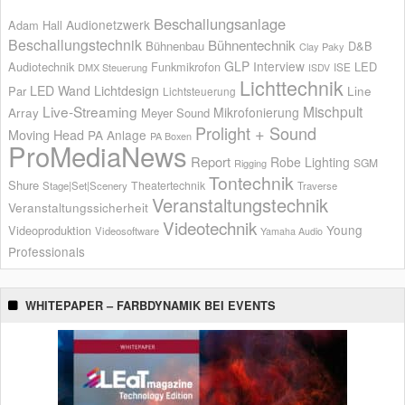
Beschallungsanlage
Audionetzwerk
Adam Hall
Beschallungstechnik
Bühnentechnik
Bühnenbau
D&B
Clay Paky
GLP
Interview
Audiotechnik
Funkmikrofon
LED
ISE
DMX Steuerung
ISDV
Lichttechnik
LED Wand
Lichtdesign
Par
Line
Lichtsteuerung
Live-Streaming
Mischpult
Mikrofonierung
Array
Meyer Sound
Prolight + Sound
Moving Head
PA Anlage
PA Boxen
ProMediaNews
Report
Robe Lighting
SGM
Rigging
Tontechnik
Shure
Theatertechnik
Stage|Set|Scenery
Traverse
Veranstaltungstechnik
Veranstaltungssicherheit
Videotechnik
Young
Videoproduktion
Videosoftware
Yamaha Audio
Professionals
WHITEPAPER – FARBDYNAMIK BEI EVENTS