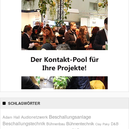
SCHLAGWÖRTER
Beschallungsanlage
Audionetzwerk
Adam Hall
Beschallungstechnik
Bühnentechnik
Bühnenbau
D&B
Clay Paky