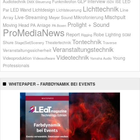
GLP
Interview
Audiotechnik
Funkmikrofon
LED
ISE
DMX Steuerung
ISDV
Lichttechnik
LED Wand
Lichtdesign
Par
Line
Lichtsteuerung
Live-Streaming
Mischpult
Mikrofonierung
Array
Meyer Sound
Prolight + Sound
Moving Head
PA Anlage
PA Boxen
ProMediaNews
Report
Robe Lighting
SGM
Rigging
Tontechnik
Shure
Theatertechnik
Stage|Set|Scenery
Traverse
Veranstaltungstechnik
Veranstaltungssicherheit
Videotechnik
Young
Videoproduktion
Videosoftware
Yamaha Audio
Professionals
WHITEPAPER – FARBDYNAMIK BEI EVENTS