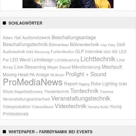
SCHLAGWÖRTER
Beschallungsanlage
Audionetzwerk
Adam Hall
Beschallungstechnik
Bühnentechnik
Bühnenbau
D&B
Clay Paky
GLP
Interview
Audiotechnik
Funkmikrofon
LED
ISE
DMX Steuerung
ISDV
Lichttechnik
LED Wand
Lichtdesign
Par
Line
Lichtsteuerung
Live-Streaming
Mischpult
Mikrofonierung
Array
Meyer Sound
Prolight + Sound
Moving Head
PA Anlage
PA Boxen
ProMediaNews
Report
Robe Lighting
SGM
Rigging
Tontechnik
Shure
Theatertechnik
Stage|Set|Scenery
Traverse
Veranstaltungstechnik
Veranstaltungssicherheit
Videotechnik
Young
Videoproduktion
Videosoftware
Yamaha Audio
Professionals
WHITEPAPER – FARBDYNAMIK BEI EVENTS