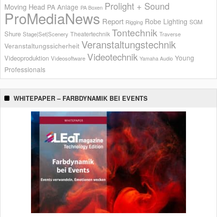
Prolight + Sound
Moving Head
PA Anlage
PA Boxen
ProMediaNews
Report
Robe Lighting
SGM
Rigging
Tontechnik
Shure
Theatertechnik
Stage|Set|Scenery
Traverse
Veranstaltungstechnik
Veranstaltungssicherheit
Videotechnik
Young
Videoproduktion
Videosoftware
Yamaha Audio
Professionals
WHITEPAPER – FARBDYNAMIK BEI EVENTS