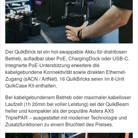
Der QuikBrick ist ein hot-swappable Akku für drahtlosen
Betrieb, aufladbar über PoE, ChargingDock oder USB-C.
Integrierte PoE-Unterstützung erweitere die
kabelgebundene Konnektivität sowie direkten Ethernet-
Zugang (sACN / ArtNet). 16 QuikBricks seien im 8-Unit
QuikCase Kit enthalten.
Bei kabelgebundenem Betrieb oder maximaler kabelloser
Laufzeit (1h 20min bei voller Leistung) sei der QuikBeam
heller und kompakter als der populäre Astera AX5
TriplePAR – ausgestattet mit moderner Technologie und
Zusatzfunktionen zu einem Bruchteil des Preises.