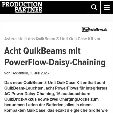
Astera stellt das QuikBeam 8-Unit QuikCase Kit vor
Acht QuikBeams mit
PowerFlow-Daisy-Chaining
von Redaktion
,
1. Juli 2026
Das neue QuikBeam 8-Unit QuikCase Kit enthält acht
QuikBeam-Leuchten, acht PowerFlows für integriertes
AC-Power-Daisy-Chaining, 16 austauschbare
QuikBrick-Akkus sowie zwei ChargingDocks zum
bequemen Laden der Batterien, alles in einem
kompakten QuikCase, das exakt die gleiche Größe wie