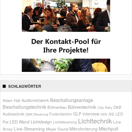
SCHLAGWÖRTER
Beschallungsanlage
Audionetzwerk
Adam Hall
Beschallungstechnik
Bühnentechnik
Bühnenbau
D&B
Clay Paky
GLP
Interview
Audiotechnik
Funkmikrofon
LED
ISE
DMX Steuerung
ISDV
Lichttechnik
LED Wand
Lichtdesign
Par
Line
Lichtsteuerung
Live-Streaming
Mischpult
Mikrofonierung
Array
Meyer Sound