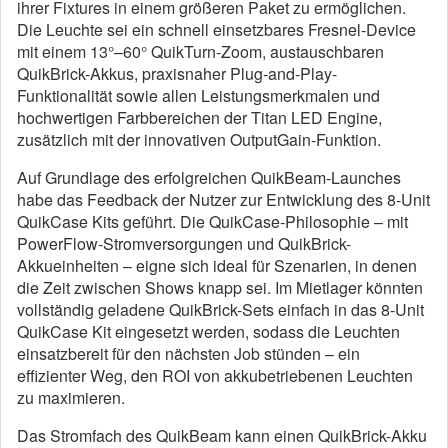
ihrer Fixtures in einem größeren Paket zu ermöglichen.
Die Leuchte sei ein schnell einsetzbares Fresnel-Device
mit einem 13°–60° QuikTurn-Zoom, austauschbaren
QuikBrick-Akkus, praxisnaher Plug-and-Play-
Funktionalität sowie allen Leistungsmerkmalen und
hochwertigen Farbbereichen der Titan LED Engine,
zusätzlich mit der innovativen OutputGain-Funktion.
Auf Grundlage des erfolgreichen QuikBeam-Launches
habe das Feedback der Nutzer zur Entwicklung des 8-Unit
QuikCase Kits geführt. Die QuikCase-Philosophie – mit
PowerFlow-Stromversorgungen und QuikBrick-
Akkueinheiten – eigne sich ideal für Szenarien, in denen
die Zeit zwischen Shows knapp sei. Im Mietlager könnten
vollständig geladene QuikBrick-Sets einfach in das 8-Unit
QuikCase Kit eingesetzt werden, sodass die Leuchten
einsatzbereit für den nächsten Job stünden – ein
effizienter Weg, den ROI von akkubetriebenen Leuchten
zu maximieren.
Das Stromfach des QuikBeam kann einen QuikBrick-Akku