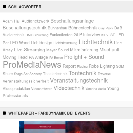
SCHLAGWÖRTER
Beschallungsanlage
Audionetzwerk
Adam Hall
Beschallungstechnik
Bühnentechnik
Bühnenbau
D&B
Clay Paky
GLP
Interview
Audiotechnik
Funkmikrofon
LED
ISE
DMX Steuerung
ISDV
Lichttechnik
LED Wand
Lichtdesign
Par
Line
Lichtsteuerung
Live-Streaming
Mischpult
Mikrofonierung
Array
Meyer Sound
Prolight + Sound
Moving Head
PA Anlage
PA Boxen
ProMediaNews
Report
Robe Lighting
SGM
Rigging
Tontechnik
Shure
Theatertechnik
Stage|Set|Scenery
Traverse
Veranstaltungstechnik
Veranstaltungssicherheit
Videotechnik
Young
Videoproduktion
Videosoftware
Yamaha Audio
Professionals
WHITEPAPER – FARBDYNAMIK BEI EVENTS