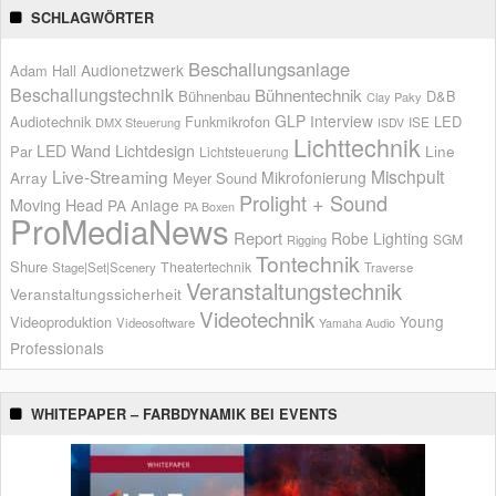
SCHLAGWÖRTER
Beschallungsanlage
Audionetzwerk
Adam Hall
Beschallungstechnik
Bühnentechnik
Bühnenbau
D&B
Clay Paky
GLP
Interview
Audiotechnik
Funkmikrofon
LED
ISE
DMX Steuerung
ISDV
Lichttechnik
LED Wand
Lichtdesign
Par
Line
Lichtsteuerung
Live-Streaming
Mischpult
Mikrofonierung
Array
Meyer Sound
Prolight + Sound
Moving Head
PA Anlage
PA Boxen
ProMediaNews
Report
Robe Lighting
SGM
Rigging
Tontechnik
Shure
Theatertechnik
Stage|Set|Scenery
Traverse
Veranstaltungstechnik
Veranstaltungssicherheit
Videotechnik
Young
Videoproduktion
Videosoftware
Yamaha Audio
Professionals
WHITEPAPER – FARBDYNAMIK BEI EVENTS