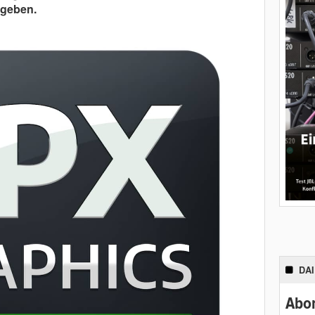
geben.
DA
Abon