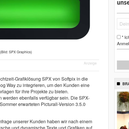
unse
Ic
*
Anmel
(Bild: SPX Graphics)
Anzeige
Echtzeit-Grafiklösung SPX von Softpix in die
BR
alog Way zu integrieren, um den Kunden eine
rlagen für ihre Projekte zu bieten.
n werden ebenfalls verfügbar sein. Die SPX-
n Sommer erwarteten Picturall-Version 3.5.0
chfrage unserer Kunden haben wir nach einem
tische und dynamische Texte und Grafiken auf