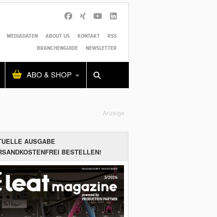
MEDIADATEN
ABOUT US
KONTAKT
RSS
BRANCHENGUIDE
NEWSLETTER
Alles
Shop
SUCHEN
ABO & SHOP
Anzeige
TUELLE AUSGABE
RSANDKOSTENFREI BESTELLEN!