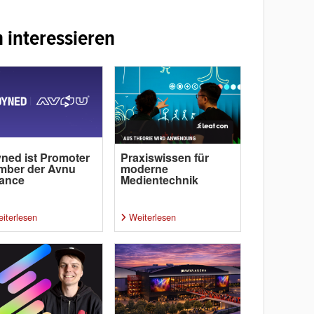
 interessieren
ned ist Promoter
Praxiswissen für
mber der Avnu
moderne
iance
Medientechnik
iterlesen
Weiterlesen