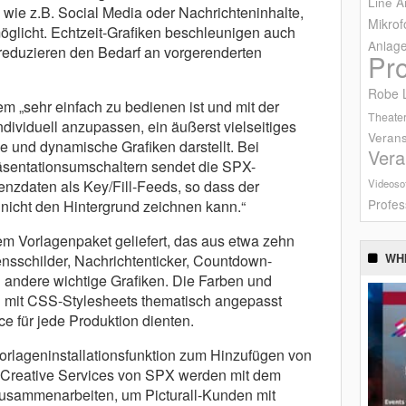
Line A
wie z.B. Social Media oder Nachrichteninhalte,
Mikrof
öglicht. Echtzeit-Grafiken beschleunigen auch
Anlag
 reduzieren den Bedarf an vorgerenderten
Pr
Robe L
m „sehr einfach zu bedienen ist und mit der
Theater
ndividuell anzupassen, ein äußerst vielseitiges
Verans
 und dynamische Grafiken darstellt. Bei
Vera
sentationsumschaltern sendet die SPX-
renzdaten als Key/Fill-Feeds, so dass der
Videoso
Profes
 nicht den Hintergrund zeichnen kann.“
em Vorlagenpaket geliefert, das aus etwa zehn
nsschilder, Nachrichtenticker, Countdown-
WH
andere wichtige Grafiken. Die Farben und
n mit CSS-Stylesheets thematisch angepasst
e für jede Produktion dienten.
Vorlageninstallationsfunktion zum Hinzufügen von
 Creative Services von SPX werden mit dem
usammenarbeiten, um Picturall-Kunden mit