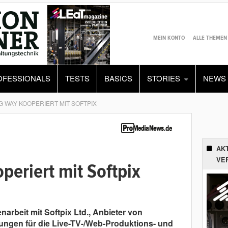
MEIN KONTO
ALLE THEMEN
OFESSIONALS
TESTS
BASICS
STORIES
NEWS
 WAY KOOPERIERT MIT SOFTPIX
AK
VE
eriert mit Softpix
rbeit mit Softpix Ltd., Anbieter von
tungen für die Live-TV-/Web-Produktions- und