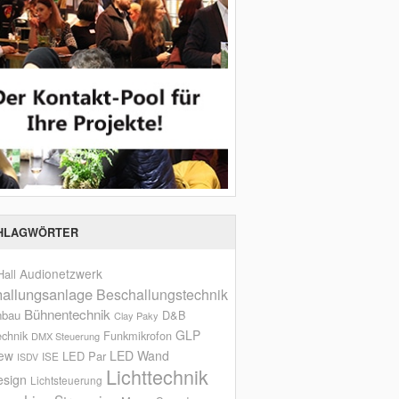
HLAGWÖRTER
Audionetzwerk
all
allungsanlage
Beschallungstechnik
Bühnentechnik
nbau
D&B
Clay Paky
GLP
echnik
Funkmikrofon
DMX Steuerung
iew
LED Wand
LED Par
ISE
ISDV
Lichttechnik
esign
Lichtsteuerung