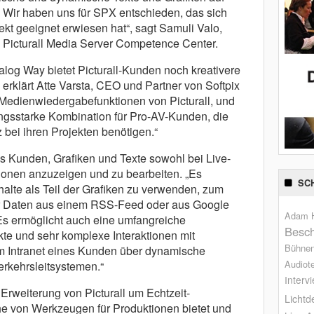
Wir haben uns für SPX entschieden, das sich
kt geeignet erwiesen hat“, sagt Samuli Valo,
 Picturall Media Server Competence Center.
og Way bietet Picturall-Kunden noch kreativere
rklärt Atte Varsta, CEO und Partner von Softpix
 Medienwiedergabefunktionen von Picturall, und
ngsstarke Kombination für Pro-AV-Kunden, die
 bei ihren Projekten benötigen.“
es Kunden, Grafiken und Texte sowohl bei Live-
tionen anzuzeigen und zu bearbeiten. „Es
SC
alte als Teil der Grafiken zu verwenden, zum
r Daten aus einem RSS-Feed oder aus Google
Adam H
 „Es ermöglicht auch eine umfangreiche
Besch
te und sehr komplexe Interaktionen mit
Bühne
m Intranet eines Kunden über dynamische
Audiot
Verkehrsleitsystemen.“
Interv
 Erweiterung von Picturall um Echtzeit-
Lichtd
he von Werkzeugen für Produktionen bietet und