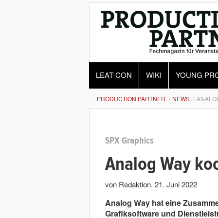
LEAT CON
WIKI
YOUNG PR
PRODUCTION PARTNER
NEWS
ANALOG
SPX Graphics
Analog Way koop
von Redaktion
,
21. Juni 2022
Analog Way hat eine Zusammena
Grafiksoftware und Dienstleis