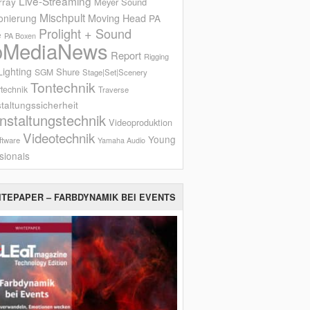
Live-Streaming
rray
Meyer Sound
Mischpult
onierung
Moving Head
PA
Prolight + Sound
e
PA Boxen
oMediaNews
Report
Rigging
ighting
Shure
SGM
Stage|Set|Scenery
Tontechnik
technik
Traverse
taltungssicherheit
nstaltungstechnik
Videoproduktion
Videotechnik
Young
ftware
Yamaha Audio
sionals
ITEPAPER – FARBDYNAMIK BEI EVENTS