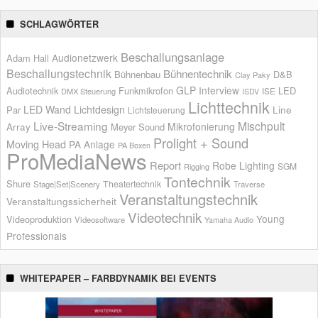
SCHLAGWÖRTER
Beschallungsanlage
Audionetzwerk
Adam Hall
Beschallungstechnik
Bühnentechnik
Bühnenbau
D&B
Clay Paky
GLP
Interview
Audiotechnik
Funkmikrofon
LED
ISE
DMX Steuerung
ISDV
Lichttechnik
LED Wand
Lichtdesign
Par
Line
Lichtsteuerung
Live-Streaming
Mischpult
Mikrofonierung
Array
Meyer Sound
Prolight + Sound
Moving Head
PA Anlage
PA Boxen
ProMediaNews
Report
Robe Lighting
SGM
Rigging
Tontechnik
Shure
Theatertechnik
Stage|Set|Scenery
Traverse
Veranstaltungstechnik
Veranstaltungssicherheit
Videotechnik
Young
Videoproduktion
Videosoftware
Yamaha Audio
Professionals
WHITEPAPER – FARBDYNAMIK BEI EVENTS