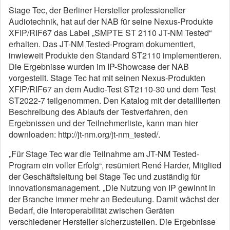
Stage Tec, der Berliner Hersteller professioneller
Audiotechnik, hat auf der NAB für seine Nexus-Produkte
XFIP/RIF67 das Label „SMPTE ST 2110 JT-NM Tested“
erhalten. Das JT-NM Tested-Program dokumentiert,
inwieweit Produkte den Standard ST2110 implementieren.
Die Ergebnisse wurden im IP-Showcase der NAB
vorgestellt. Stage Tec hat mit seinen Nexus-Produkten
XFIP/RIF67 an dem Audio-Test ST2110-30 und dem Test
ST2022-7 teilgenommen. Den Katalog mit der detaillierten
Beschreibung des Ablaufs der Testverfahren, den
Ergebnissen und der Teilnehmerliste, kann man hier
downloaden: http://jt-nm.org/jt-nm_tested/.
„Für Stage Tec war die Teilnahme am JT-NM Tested-
Program ein voller Erfolg“, resümiert René Harder, Mitglied
der Geschäftsleitung bei Stage Tec und zuständig für
Innovationsmanagement. „Die Nutzung von IP gewinnt in
der Branche immer mehr an Bedeutung. Damit wächst der
Bedarf, die Interoperabilität zwischen Geräten
verschiedener Hersteller sicherzustellen. Die Ergebnisse