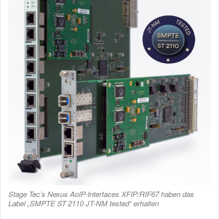
Stage Tec’s Nexus AoIP-Interfaces XFIP/RIF67 haben das
Label „SMPTE ST 2110 JT-NM tested“ erhalten