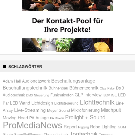
SCHLAGWÖRTER
Beschallungsanlage
Audionetzwerk
Adam Hall
Beschallungstechnik
Bühnentechnik
Bühnenbau
D&B
Clay Paky
GLP
Interview
Audiotechnik
Funkmikrofon
LED
ISE
DMX Steuerung
ISDV
Lichttechnik
LED Wand
Lichtdesign
Par
Line
Lichtsteuerung
Live-Streaming
Mischpult
Mikrofonierung
Array
Meyer Sound
Prolight + Sound
Moving Head
PA Anlage
PA Boxen
ProMediaNews
Report
Robe Lighting
SGM
Rigging
Tontechnik
Shure
Theatertechnik
Stage|Set|Scenery
Traverse