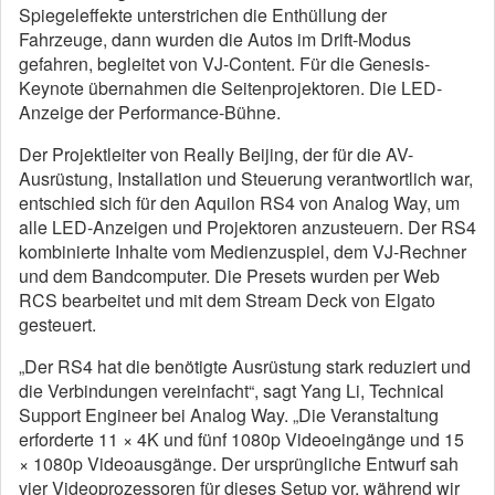
Spiegeleffekte unterstrichen die Enthüllung der
Fahrzeuge, dann wurden die Autos im Drift-Modus
gefahren, begleitet von VJ-Content. Für die Genesis-
Keynote übernahmen die Seitenprojektoren. Die LED-
Anzeige der Performance-Bühne.
Der Projektleiter von Really Beijing, der für die AV-
Ausrüstung, Installation und Steuerung verantwortlich war,
entschied sich für den Aquilon RS4 von Analog Way, um
alle LED-Anzeigen und Projektoren anzusteuern. Der RS4
kombinierte Inhalte vom Medienzuspiel, dem VJ-Rechner
und dem Bandcomputer. Die Presets wurden per Web
RCS bearbeitet und mit dem Stream Deck von Elgato
gesteuert.
„Der RS4 hat die benötigte Ausrüstung stark reduziert und
die Verbindungen vereinfacht“, sagt Yang Li, Technical
Support Engineer bei Analog Way. „Die Veranstaltung
erforderte 11 × 4K und fünf 1080p Videoeingänge und 15
× 1080p Videoausgänge. Der ursprüngliche Entwurf sah
vier Videoprozessoren für dieses Setup vor, während wir