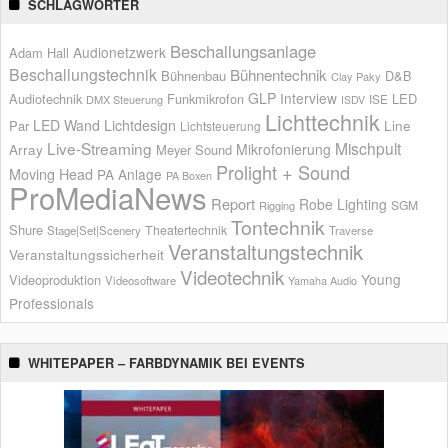
SCHLAGWÖRTER
Beschallungsanlage
Audionetzwerk
Adam Hall
Beschallungstechnik
Bühnentechnik
Bühnenbau
D&B
Clay Paky
GLP
Interview
Audiotechnik
Funkmikrofon
LED
ISE
DMX Steuerung
ISDV
Lichttechnik
LED Wand
Lichtdesign
Par
Line
Lichtsteuerung
Live-Streaming
Mischpult
Mikrofonierung
Array
Meyer Sound
Prolight + Sound
Moving Head
PA Anlage
PA Boxen
ProMediaNews
Report
Robe Lighting
SGM
Rigging
Tontechnik
Shure
Theatertechnik
Stage|Set|Scenery
Traverse
Veranstaltungstechnik
Veranstaltungssicherheit
Videotechnik
Young
Videoproduktion
Videosoftware
Yamaha Audio
Professionals
WHITEPAPER – FARBDYNAMIK BEI EVENTS