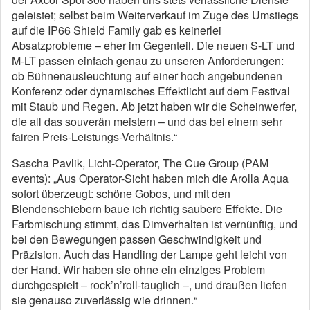
geleistet; selbst beim Weiterverkauf im Zuge des Umstiegs
auf die IP66 Shield Family gab es keinerlei
Absatzprobleme – eher im Gegenteil. Die neuen S-LT und
M-LT passen einfach genau zu unseren Anforderungen:
ob Bühnenausleuchtung auf einer hoch angebundenen
Konferenz oder dynamisches Effektlicht auf dem Festival
mit Staub und Regen. Ab jetzt haben wir die Scheinwerfer,
die all das souverän meistern – und das bei einem sehr
fairen Preis-Leistungs-Verhältnis.“
Sascha Pavlik, Licht-Operator, The Cue Group (PAM
events): „Aus Operator-Sicht haben mich die Arolla Aqua
sofort überzeugt: schöne Gobos, und mit den
Blendenschiebern baue ich richtig saubere Effekte. Die
Farbmischung stimmt, das Dimverhalten ist vernünftig, und
bei den Bewegungen passen Geschwindigkeit und
Präzision. Auch das Handling der Lampe geht leicht von
der Hand. Wir haben sie ohne ein einziges Problem
durchgespielt – rock’n’roll-tauglich –, und draußen liefen
sie genauso zuverlässig wie drinnen.“