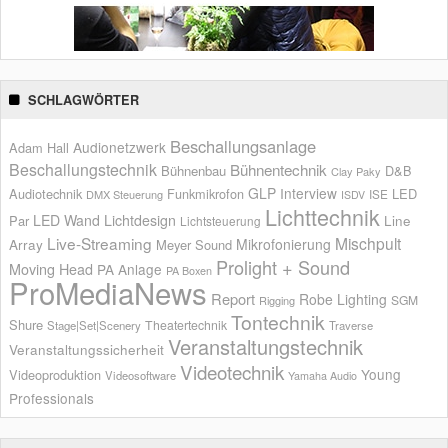
SCHLAGWÖRTER
Beschallungsanlage
Audionetzwerk
Adam Hall
Beschallungstechnik
Bühnentechnik
Bühnenbau
D&B
Clay Paky
GLP
Interview
Audiotechnik
Funkmikrofon
LED
ISE
DMX Steuerung
ISDV
Lichttechnik
LED Wand
Lichtdesign
Par
Line
Lichtsteuerung
Live-Streaming
Mischpult
Mikrofonierung
Array
Meyer Sound
Prolight + Sound
Moving Head
PA Anlage
PA Boxen
ProMediaNews
Report
Robe Lighting
SGM
Rigging
Tontechnik
Shure
Theatertechnik
Stage|Set|Scenery
Traverse
Veranstaltungstechnik
Veranstaltungssicherheit
Videotechnik
Young
Videoproduktion
Videosoftware
Yamaha Audio
Professionals