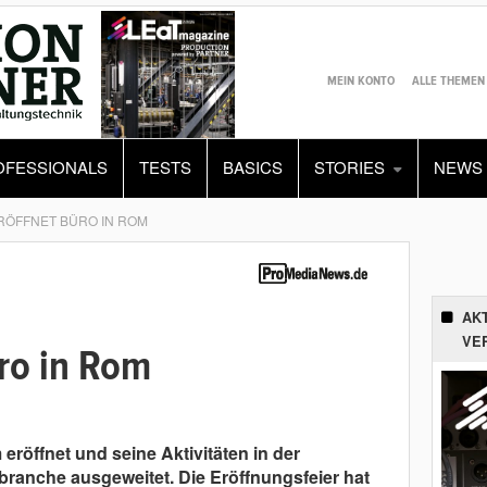
MEIN KONTO
ALLE THEMEN
OFESSIONALS
TESTS
BASICS
STORIES
NEWS
RÖFFNET BÜRO IN ROM
AK
VE
üro in Rom
eröffnet und seine Aktivitäten in der
branche ausgeweitet. Die Eröffnungsfeier hat