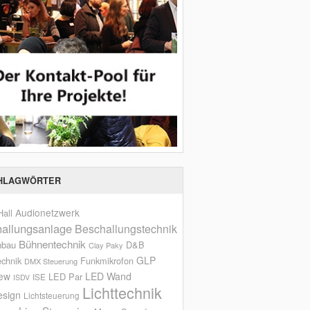
HLAGWÖRTER
Audionetzwerk
all
allungsanlage
Beschallungstechnik
Bühnentechnik
nbau
D&B
Clay Paky
GLP
echnik
Funkmikrofon
DMX Steuerung
iew
LED Wand
LED Par
ISE
ISDV
Lichttechnik
esign
Lichtsteuerung