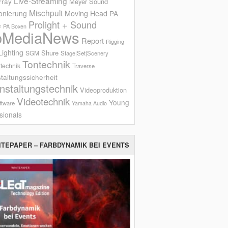
Live-Streaming
rray
Meyer Sound
Mischpult
onierung
Moving Head
PA
Prolight + Sound
e
PA Boxen
oMediaNews
Report
Rigging
ighting
Shure
SGM
Stage|Set|Scenery
Tontechnik
technik
Traverse
taltungssicherheit
nstaltungstechnik
Videoproduktion
Videotechnik
Young
ftware
Yamaha Audio
sionals
ITEPAPER – FARBDYNAMIK BEI EVENTS