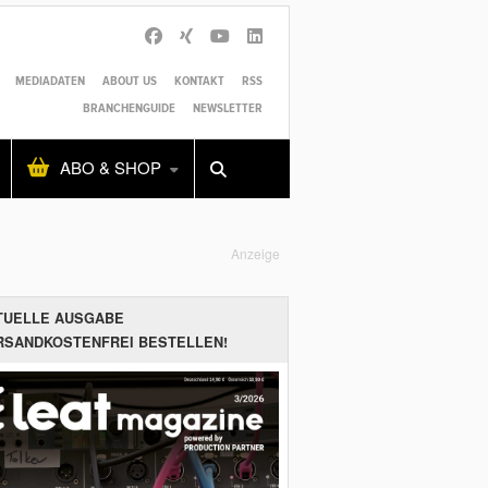
MEDIADATEN
ABOUT US
KONTAKT
RSS
BRANCHENGUIDE
NEWSLETTER
Alles
Shop
SUCHEN
ABO & SHOP
Anzeige
TUELLE AUSGABE
RSANDKOSTENFREI BESTELLEN!