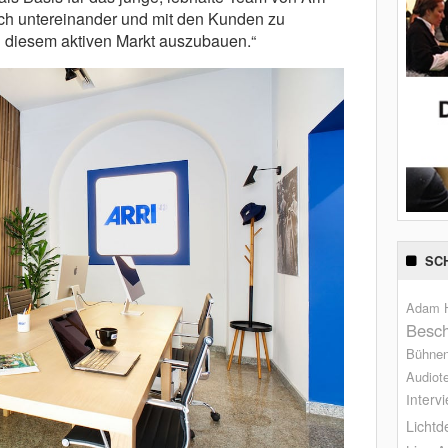
 sich untereinander und mit den Kunden zu
n diesem aktiven Markt auszubauen.“
SC
Adam H
Besch
Bühne
Audiot
Interv
Lichtd