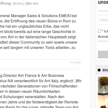
unse
fnung. (v.l.n.r.)
(Bild: Arri)
 General Manager Sales & Solutions EMEAI bei
ude, die Eröffnung des neuen Büros in Rom zu
che hat ein unglaubliches Erbe, das nicht
Ic
i blickt bereits auf eine lange Geschichte in
*
Anmel
von Arri in der italienischen Hauptstadt zeigt
ndteil dieser Community zu sein sowie unsere
 seit langem mit unseren Tools arbeiten, zu
Anzeige
BR
 Director Arri France & Arri Business
-NA verantwortlich für Arri Italy, ergänzt: „Wir
e nächsten Generationen von Filmschaffenden
wir in diesen neuen Räumlichkeiten
d Schulungen veranstalten. Nach den
enen Jahre und der Notwendigkeit der Remote-
als Basis für das junge, lebhafte Team von Arri