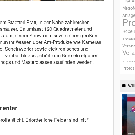
Line A
Mikrof
Anlag
Pr
m Stadtteil Prati, in der Nähe zahlreicher
nshäuser. Es umfasst 120 Quadratmeter und
Robe L
gsraum, einem Showroom sowie einem großen
Theater
nun ihr Wissen über Arri-Produkte wie Kameras,
Verans
me, Scheinwerfer sowie elektronisches und
Vera
 Darüber hinaus gehört zum Büro ein eigener
Videoso
ops und Masterclasses stattfinden werden.
Profes
WH
mentar
öffentlicht.
Erforderliche Felder sind mit
*