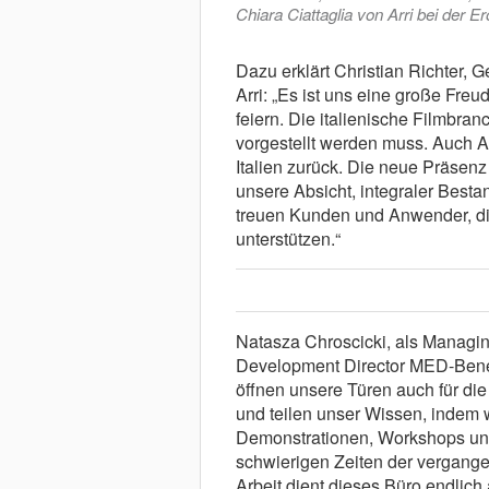
Chiara Ciattaglia von Arri bei der Eröf
Dazu erklärt Christian Richter,
Arri: „Es ist uns eine große Fre
feiern. Die italienische Filmbran
vorgestellt werden muss. Auch Arr
Italien zurück. Die neue Präsenz 
unsere Absicht, integraler Besta
treuen Kunden und Anwender, die
unterstützen.“
Natasza Chroscicki, als Managing
Development Director MED-Benelux
öffnen unsere Türen auch für di
und teilen unser Wissen, indem 
Demonstrationen, Workshops un
schwierigen Zeiten der vergang
Arbeit dient dieses Büro endlich 