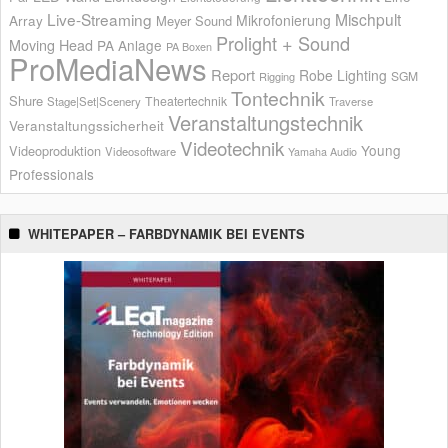
Live-Streaming
Mischpult
Mikrofonierung
Array
Meyer Sound
Prolight + Sound
Moving Head
PA Anlage
PA Boxen
ProMediaNews
Report
Robe Lighting
SGM
Rigging
Tontechnik
Shure
Theatertechnik
Stage|Set|Scenery
Traverse
Veranstaltungstechnik
Veranstaltungssicherheit
Videotechnik
Young
Videoproduktion
Videosoftware
Yamaha Audio
Professionals
WHITEPAPER – FARBDYNAMIK BEI EVENTS