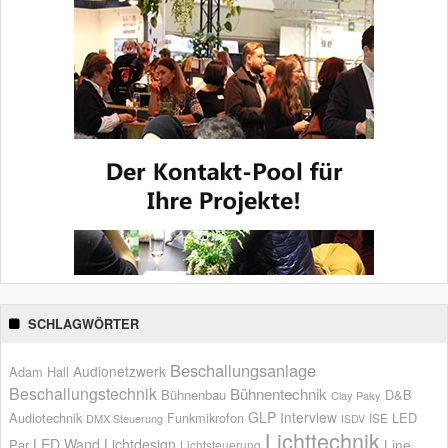
SCHLAGWÖRTER
Beschallungsanlage
Audionetzwerk
Adam Hall
Beschallungstechnik
Bühnentechnik
Bühnenbau
D&B
Clay Paky
GLP
Interview
Audiotechnik
Funkmikrofon
LED
ISE
DMX Steuerung
ISDV
Lichttechnik
LED Wand
Lichtdesign
Par
Line
Lichtsteuerung