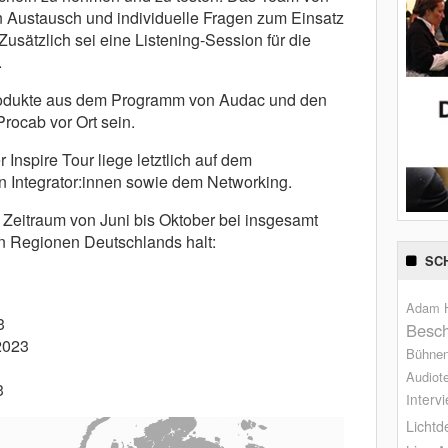
n Austausch und individuelle Fragen zum Einsatz
usätzlich sei eine Listening-Session für die
.
odukte aus dem Programm von Audac und den
ocab vor Ort sein.
 Inspire Tour liege letztlich auf dem
 Integrator:innen sowie dem Networking.
 Zeitraum von Juni bis Oktober bei insgesamt
n Regionen Deutschlands halt:
SC
Adam H
3
Besch
2023
Bühne
Audiot
3
Interv
Lichtd