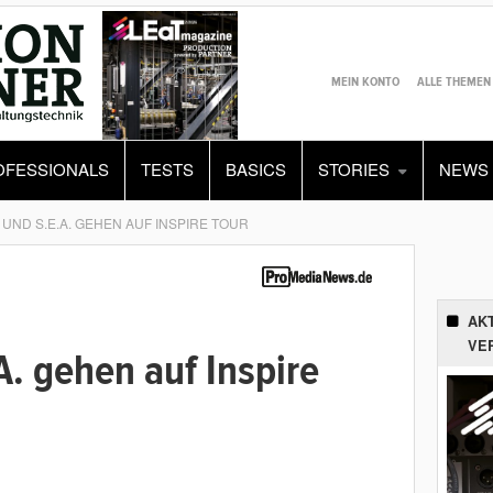
MEIN KONTO
ALLE THEMEN
OFESSIONALS
TESTS
BASICS
STORIES
NEWS
UND S.E.A. GEHEN AUF INSPIRE TOUR
AK
VE
. gehen auf Inspire