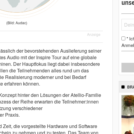
unse
(Bild: Audac)
Anzeige
Ic
*
Anmel
lässlich der bevorstehenden Auslieferung seiner
ztes Audio mit der Inspire Tour auf eine globale
inen. Der Hauptfokus liegt dabei insbesondere
 sollen die Teilnehmenden alles rund um das
ie Realisierung moderner und bei Bedarf
te erfahren können.
BR
nzept hinter den Lösungen der Atellio-Familie
zess der Reihe erwarten die Teilnehmer:innen
tzung verschiedener
r Praxis.
Zeit, die vorgestellte Hardware und Software
chein zu nehmen und zu testen. Das Team von