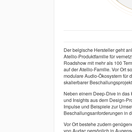
Der belgische Hersteller geht an
Atellio-Produktfamilie für vernet
Roadshow mit mehr als 100 Term
auf der Atellio-Familie. Vor Ort
modulare Audio-Ökosystem für d
skalierbarer Beschallungsprojek
Neben einem Deep-Dive in das Ko
und Insights aus dem Design-Pro
Impulse und Beispiele zur Umse
Beschallungsanforderungen in de
Vor Ort bestehe zudem genügend 
von Audac persönlich in Augens