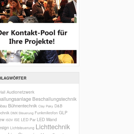
HLAGWÖRTER
Audionetzwerk
all
allungsanlage
Beschallungstechnik
Bühnentechnik
nbau
D&B
Clay Paky
GLP
echnik
Funkmikrofon
DMX Steuerung
iew
LED Wand
LED Par
ISE
ISDV
Lichttechnik
esign
Lichtsteuerung