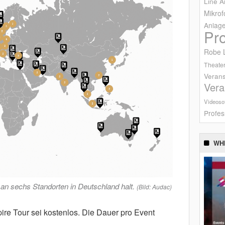
Line A
Mikrof
Anlag
Pr
Robe L
Theater
Verans
Vera
Videoso
Profes
WH
an sechs Standorten in Deutschland halt.
(Bild: Audac)
ire Tour sei kostenlos. Die Dauer pro Event