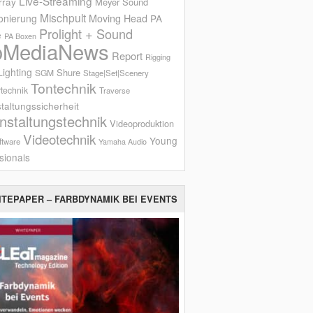
Live-Streaming
rray
Meyer Sound
Mischpult
onierung
Moving Head
PA
Prolight + Sound
e
PA Boxen
oMediaNews
Report
Rigging
ighting
Shure
SGM
Stage|Set|Scenery
Tontechnik
technik
Traverse
taltungssicherheit
nstaltungstechnik
Videoproduktion
Videotechnik
Young
ftware
Yamaha Audio
sionals
ITEPAPER – FARBDYNAMIK BEI EVENTS