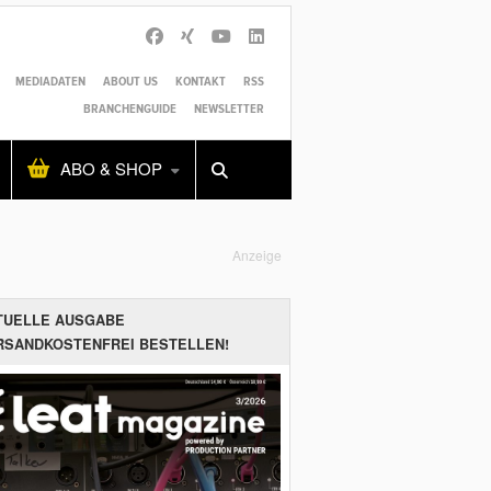
MEDIADATEN
ABOUT US
KONTAKT
RSS
BRANCHENGUIDE
NEWSLETTER
Alles
Shop
SUCHEN
ABO & SHOP
Anzeige
TUELLE AUSGABE
RSANDKOSTENFREI BESTELLEN!