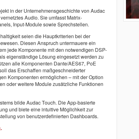
Projekt in der Unternehmensgeschichte von Audac
 vernetztes Audio. Sie umfasst Matrix-
nels, Input-Module sowie Sprechstellen.
haltigkeit seien die Hauptkriterien bei der
 gewesen. Diesen Anspruch untermauere ein
 dem jede Komponente mit den notwendigen DSP-
 als eigenständige Lösung eingesetzt werden zu
tützen alle Komponenten Dante/AES67, PoE
soll das Erschaffen maßgeschneiderter
en Komponenten ermöglichen – mit der Option
en oder weitere Module zusätzliche Funktionen
stems bilde Audac Touch. Die App-basierte
ng und biete eine intuitive Möglichkeit zur
tellung von benutzerdefinierten Dashboards.
.