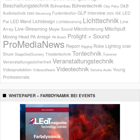
Beschallungstechnik
Bühnentechnik
Bühnenbau
D&B
Clay Paky
GLP
Interview
Audiotechnik
Funkmikrofon
LED
ISE
DMX Steuerung
ISDV
Lichttechnik
LED Wand
Lichtdesign
Par
Line
Lichtsteuerung
Live-Streaming
Mischpult
Mikrofonierung
Array
Meyer Sound
Prolight + Sound
Moving Head
PA Anlage
PA Boxen
ProMediaNews
Report
Robe Lighting
SGM
Rigging
Tontechnik
Shure
Theatertechnik
Stage|Set|Scenery
Traverse
Veranstaltungstechnik
Veranstaltungssicherheit
Videotechnik
Young
Videoproduktion
Videosoftware
Yamaha Audio
Professionals
WHITEPAPER – FARBDYNAMIK BEI EVENTS