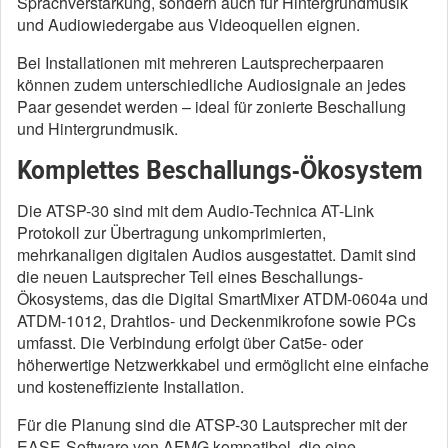
Sprachverstärkung, sondern auch für Hintergrundmusik
und Audiowiedergabe aus Videoquellen eignen.
Bei Installationen mit mehreren Lautsprecherpaaren
können zudem unterschiedliche Audiosignale an jedes
Paar gesendet werden – ideal für zonierte Beschallung
und Hintergrundmusik.
Komplettes Beschallungs-Ökosystem
Die ATSP-30 sind mit dem Audio-Technica AT-Link
Protokoll zur Übertragung unkomprimierten,
mehrkanaligen digitalen Audios ausgestattet. Damit sind
die neuen Lautsprecher Teil eines Beschallungs-
Ökosystems, das die Digital SmartMixer ATDM-0604a und
ATDM-1012, Drahtlos- und Deckenmikrofone sowie PCs
umfasst. Die Verbindung erfolgt über Cat5e- oder
höherwertige Netzwerkkabel und ermöglicht eine einfache
und kosteneffiziente Installation.
Für die Planung sind die ATSP-30 Lautsprecher mit der
EASE-Software von AFMG kompatibel, die eine