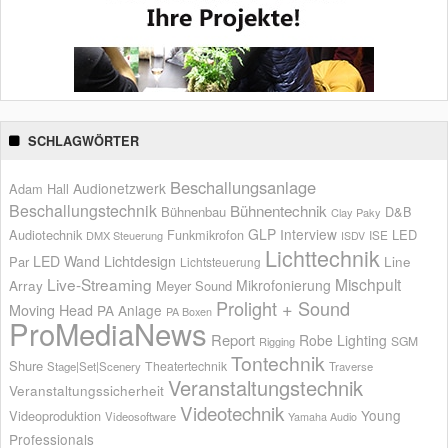
SCHLAGWÖRTER
Beschallungsanlage
Audionetzwerk
Adam Hall
Beschallungstechnik
Bühnentechnik
Bühnenbau
D&B
Clay Paky
GLP
Interview
Audiotechnik
Funkmikrofon
LED
ISE
DMX Steuerung
ISDV
Lichttechnik
LED Wand
Lichtdesign
Par
Line
Lichtsteuerung
Live-Streaming
Mischpult
Mikrofonierung
Array
Meyer Sound
Prolight + Sound
Moving Head
PA Anlage
PA Boxen
ProMediaNews
Report
Robe Lighting
SGM
Rigging
Tontechnik
Shure
Theatertechnik
Stage|Set|Scenery
Traverse
Veranstaltungstechnik
Veranstaltungssicherheit
Videotechnik
Young
Videoproduktion
Videosoftware
Yamaha Audio
Professionals