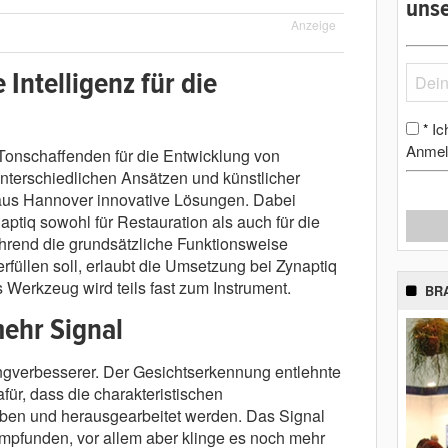
unse
Anzeige
 Intelligenz für die
Ic
*
Anmel
 Tonschaffenden für die Entwicklung von
terschiedlichen Ansätzen und künstlicher
 aus Hannover innovative Lösungen. Dabei
tiq sowohl für Restauration als auch für die
rend die grundsätzliche Funktionsweise
füllen soll, erlaubt die Umsetzung bei Zynaptiq
 Werkzeug wird teils fast zum Instrument.
BR
mehr Signal
Klangverbesserer. Der Gesichtserkennung entlehnte
afür, dass die charakteristischen
ben und herausgearbeitet werden. Das Signal
empfunden, vor allem aber klinge es noch mehr