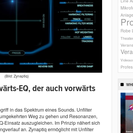
Line A
Mikrof
Anlag
Pr
Robe L
Theater
Verans
Vera
Videoso
Profes
(Bild: Zynaptiq)
WH
wärts-EQ, der auch vorwärts
griff in das Spektrum eines Sounds. Unfilter
en umgekehrten Weg zu gehen und Resonanzen,
Q-Einsatz auszugleichen. Im Prinzip nähert sich
ngverlauf an. Zynaptiq ermöglicht mit Unfilter