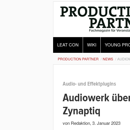
LEAT CON
WIKI
YOUNG PR
PRODUCTION PARTNER
NEWS
AUDIOW
Audio- und Effektplugins
Audiowerk über
Zynaptiq
von Redaktion
,
3. Januar 2023