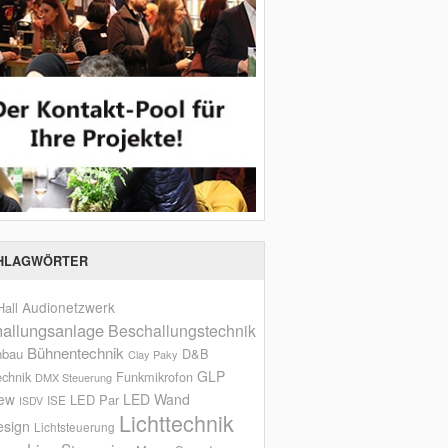
HLAGWÖRTER
Audionetzwerk
all
allungsanlage
Beschallungstechnik
Bühnentechnik
nbau
D&B
Clay Paky
GLP
echnik
Funkmikrofon
DMX Steuerung
iew
LED Wand
LED Par
ISE
ISDV
Lichttechnik
esign
Lichtsteuerung