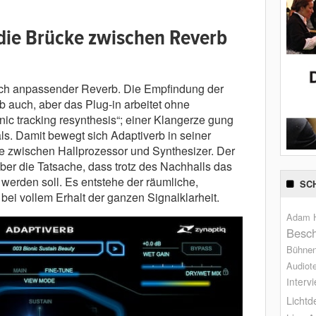
 die Brücke zwischen Reverb
isch anpassender Reverb. Die Empfindung der
b auch, aber das Plug-in arbeitet ohne
ic tracking resynthesis“; einer Klangerze gung
ls. Damit bewegt sich Adaptiverb in seiner
e zwischen Hallprozessor und Synthesizer. Der
aber die Tatsache, dass trotz des Nachhalls das
 werden soll. Es entstehe der räumliche,
SC
bei vollem Erhalt der ganzen Signalklarheit.
Adam H
Besch
Bühne
Audiot
Interv
Lichtd