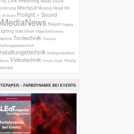
Live-Streaming
rray
Meyer Sound
Mischpult
onierung
Moving Head
PA
Prolight + Sound
e
PA Boxen
oMediaNews
Report
Rigging
ighting
Shure
SGM
Stage|Set|Scenery
Tontechnik
technik
Traverse
taltungssicherheit
nstaltungstechnik
Videoproduktion
Videotechnik
Young
ftware
Yamaha Audio
sionals
ITEPAPER – FARBDYNAMIK BEI EVENTS