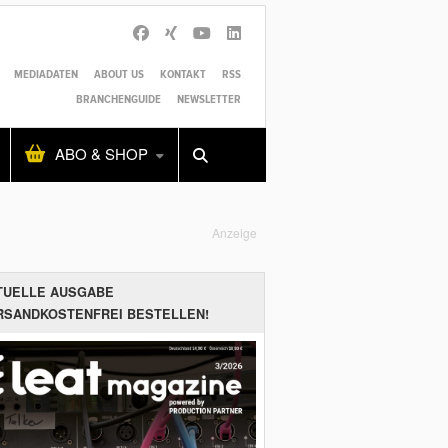
MEDIADATEN
ABOUT US
KONTAKT
RSS
BRANCHENGUIDE
NEWSLETTER
Alles
Shop
SUCHEN
ABO & SHOP
Anzeige
TUELLE AUSGABE
RSANDKOSTENFREI BESTELLEN!