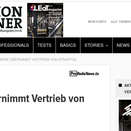
MEIN KONTO
ALLE THEMEN
OFESSIONALS
TESTS
BASICS
STORIES
NEWS
ERK ÜBERNIMMT VERTRIEB VON ZYNAPTIQ
AK
VE
nimmt Vertrieb von