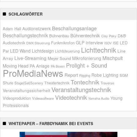
SCHLAGWÖRTER
Beschallungsanlage
Audionetzwerk
Adam Hall
Beschallungstechnik
Bühnentechnik
Bühnenbau
D&B
Clay Paky
GLP
Interview
Audiotechnik
Funkmikrofon
LED
ISE
DMX Steuerung
ISDV
Lichttechnik
LED Wand
Lichtdesign
Par
Line
Lichtsteuerung
Live-Streaming
Mischpult
Mikrofonierung
Array
Meyer Sound
Prolight + Sound
Moving Head
PA Anlage
PA Boxen
ProMediaNews
Report
Robe Lighting
SGM
Rigging
Tontechnik
Shure
Theatertechnik
Stage|Set|Scenery
Traverse
Veranstaltungstechnik
Veranstaltungssicherheit
Videotechnik
Young
Videoproduktion
Videosoftware
Yamaha Audio
Professionals
WHITEPAPER – FARBDYNAMIK BEI EVENTS