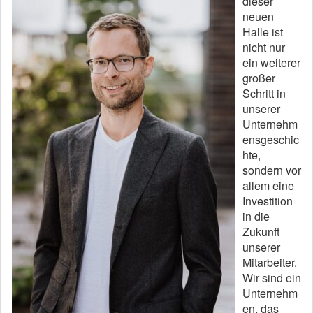
dieser
neuen
Halle ist
nicht nur
ein weiterer
großer
Schritt in
unserer
Unternehm
ensgeschic
hte,
sondern vor
allem eine
Investition
in die
Zukunft
unserer
Mitarbeiter.
Wir sind ein
Unternehm
en, das