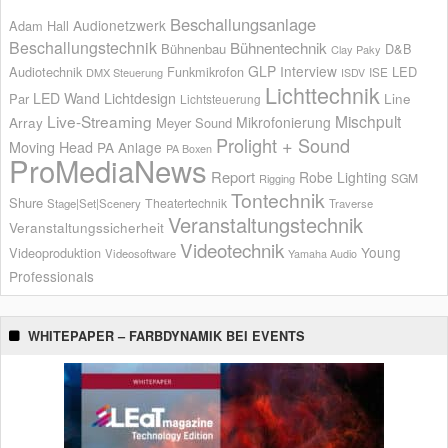
Beschallungsanlage
Audionetzwerk
Adam Hall
Beschallungstechnik
Bühnentechnik
Bühnenbau
D&B
Clay Paky
GLP
Interview
Audiotechnik
Funkmikrofon
LED
ISE
DMX Steuerung
ISDV
Lichttechnik
LED Wand
Lichtdesign
Par
Line
Lichtsteuerung
Live-Streaming
Mischpult
Mikrofonierung
Array
Meyer Sound
Prolight + Sound
Moving Head
PA Anlage
PA Boxen
ProMediaNews
Report
Robe Lighting
SGM
Rigging
Tontechnik
Shure
Theatertechnik
Stage|Set|Scenery
Traverse
Veranstaltungstechnik
Veranstaltungssicherheit
Videotechnik
Young
Videoproduktion
Videosoftware
Yamaha Audio
Professionals
WHITEPAPER – FARBDYNAMIK BEI EVENTS