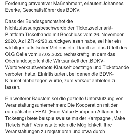
Förderung präventiver Maßnahmen”, erläutert Johannes
Everke, Geschäftsführer des BDKV.
Dass der Bundesgerichtshof die
Nichtzulassungsbeschwerde der Ticketzweitmarkt-
Plattform Ticketbande mit Beschluss vom 26. November
2020, Az I ZR 42/20 zurückgewiesen habe, sei hier ein
wichtiger juristischer Meilenstein. Damit sei das Urteil des
OLG Celle vom 27.02.2020 rechtskräftig, in dem das
Oberlandesgericht die Wirksamkeit der „BDKV-
Weiterverkaufsverbots-Klausel“ bestätige und Ticketbande
verboten hatte, Eintrittskarten, bei denen die BDVK-
Klausel einbezogen wurde, zum Verkauf anbieten zu
lassen.
Ein weiterer Baustein sei die gezielte Unterstützung von
Veranstaltungsunternehmen: Die Kooperation mit der
europäischen FEAT (Face-Value European Alliance for
Ticketing) biete beispielsweise mit der Kampagne „Make
Tickets Fair!“ Veranstaltenden die Möglichkeit, ihre
Veranstaltungen zu registrieren und etwa durch