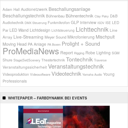
Beschallungsanlage
Audionetzwerk
Adam Hall
Beschallungstechnik
Bühnentechnik
Bühnenbau
D&B
Clay Paky
GLP
Interview
Audiotechnik
Funkmikrofon
LED
ISE
DMX Steuerung
ISDV
Lichttechnik
LED Wand
Lichtdesign
Par
Line
Lichtsteuerung
Live-Streaming
Mischpult
Mikrofonierung
Array
Meyer Sound
Prolight + Sound
Moving Head
PA Anlage
PA Boxen
ProMediaNews
Report
Robe Lighting
SGM
Rigging
Tontechnik
Shure
Theatertechnik
Stage|Set|Scenery
Traverse
Veranstaltungstechnik
Veranstaltungssicherheit
Videotechnik
Young
Videoproduktion
Videosoftware
Yamaha Audio
Professionals
WHITEPAPER – FARBDYNAMIK BEI EVENTS