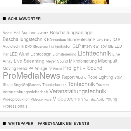
SCHLAGWÖRTER
Beschallungsanlage
Audionetzwerk
Adam Hall
Beschallungstechnik
Bühnentechnik
Bühnenbau
D&B
Clay Paky
GLP
Interview
Audiotechnik
Funkmikrofon
LED
ISE
DMX Steuerung
ISDV
Lichttechnik
LED Wand
Lichtdesign
Par
Line
Lichtsteuerung
Live-Streaming
Mischpult
Mikrofonierung
Array
Meyer Sound
Prolight + Sound
Moving Head
PA Anlage
PA Boxen
ProMediaNews
Report
Robe Lighting
SGM
Rigging
Tontechnik
Shure
Theatertechnik
Stage|Set|Scenery
Traverse
Veranstaltungstechnik
Veranstaltungssicherheit
Videotechnik
Young
Videoproduktion
Videosoftware
Yamaha Audio
Professionals
WHITEPAPER – FARBDYNAMIK BEI EVENTS