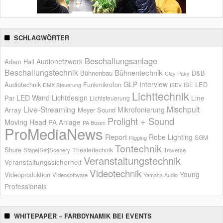
SCHLAGWÖRTER
Beschallungsanlage
Audionetzwerk
Adam Hall
Beschallungstechnik
Bühnentechnik
Bühnenbau
D&B
Clay Paky
GLP
Interview
Audiotechnik
Funkmikrofon
LED
ISE
DMX Steuerung
ISDV
Lichttechnik
LED Wand
Lichtdesign
Par
Line
Lichtsteuerung
Live-Streaming
Mischpult
Mikrofonierung
Array
Meyer Sound
Prolight + Sound
Moving Head
PA Anlage
PA Boxen
ProMediaNews
Report
Robe Lighting
SGM
Rigging
Tontechnik
Shure
Theatertechnik
Stage|Set|Scenery
Traverse
Veranstaltungstechnik
Veranstaltungssicherheit
Videotechnik
Young
Videoproduktion
Videosoftware
Yamaha Audio
Professionals
WHITEPAPER – FARBDYNAMIK BEI EVENTS