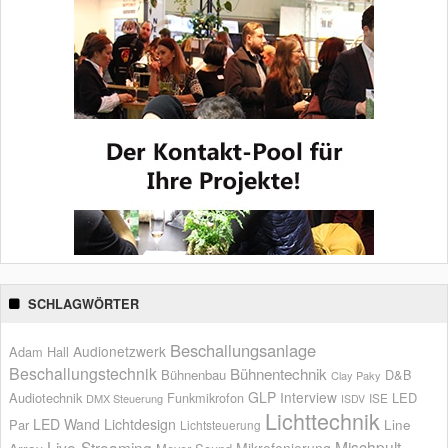
SCHLAGWÖRTER
Beschallungsanlage
Audionetzwerk
Adam Hall
Beschallungstechnik
Bühnentechnik
Bühnenbau
D&B
Clay Paky
GLP
Interview
Audiotechnik
Funkmikrofon
LED
ISE
DMX Steuerung
ISDV
Lichttechnik
LED Wand
Lichtdesign
Par
Line
Lichtsteuerung
Live-Streaming
Mischpult
Mikrofonierung