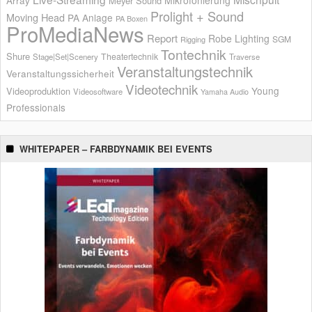
Array
Meyer Sound
Prolight + Sound
Moving Head
PA Anlage
PA Boxen
ProMediaNews
Report
Robe Lighting
SGM
Rigging
Tontechnik
Shure
Theatertechnik
Stage|Set|Scenery
Traverse
Veranstaltungstechnik
Veranstaltungssicherheit
Videotechnik
Young
Videoproduktion
Videosoftware
Yamaha Audio
Professionals
WHITEPAPER – FARBDYNAMIK BEI EVENTS