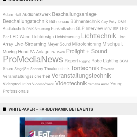
Beschallungsanlage
Audionetzwerk
Adam Hall
Beschallungstechnik
Bühnentechnik
Bühnenbau
D&B
Clay Paky
GLP
Interview
Audiotechnik
Funkmikrofon
LED
ISE
DMX Steuerung
ISDV
Lichttechnik
LED Wand
Lichtdesign
Par
Line
Lichtsteuerung
Live-Streaming
Mischpult
Mikrofonierung
Array
Meyer Sound
Prolight + Sound
Moving Head
PA Anlage
PA Boxen
ProMediaNews
Report
Robe Lighting
SGM
Rigging
Tontechnik
Shure
Theatertechnik
Stage|Set|Scenery
Traverse
Veranstaltungstechnik
Veranstaltungssicherheit
Videotechnik
Young
Videoproduktion
Videosoftware
Yamaha Audio
Professionals
WHITEPAPER – FARBDYNAMIK BEI EVENTS