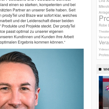
Line A
hland einen so starken, kompetenten und bei
Mikrof
tzten Partner an unserer Seite haben. Seit
Anlag
prodyTel und Blaze war sofort klar, welches
Pr
arbeit und der Leidenschaft dieser beiden
Robe L
Produkte und Projekte steckt. Der prodyTel
ice passt optimal zu unserer eigenen
Theater
 unseren Kundinnen und Kunden ihre Arbeit
Verans
Vera
m optimalen Ergebnis kommen können.“
Videoso
Profes
WH