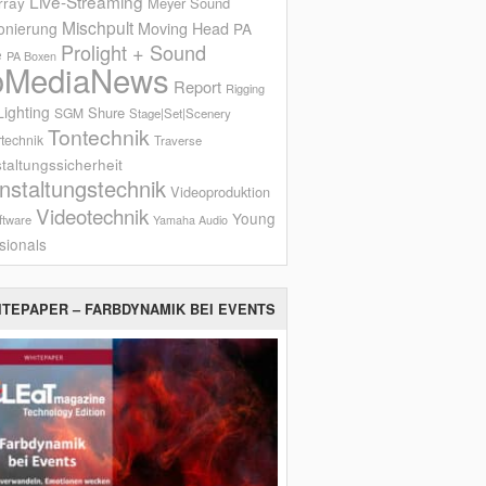
Live-Streaming
rray
Meyer Sound
Mischpult
onierung
Moving Head
PA
Prolight + Sound
e
PA Boxen
oMediaNews
Report
Rigging
ighting
Shure
SGM
Stage|Set|Scenery
Tontechnik
technik
Traverse
taltungssicherheit
nstaltungstechnik
Videoproduktion
Videotechnik
Young
ftware
Yamaha Audio
sionals
ITEPAPER – FARBDYNAMIK BEI EVENTS