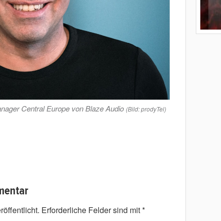
anager Central Europe von Blaze Audio
(Bild: prodyTel)
mentar
öffentlicht.
Erforderliche Felder sind mit
*