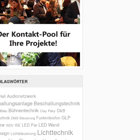
HLAGWÖRTER
Audionetzwerk
all
allungsanlage
Beschallungstechnik
Bühnentechnik
nbau
D&B
Clay Paky
GLP
echnik
Funkmikrofon
DMX Steuerung
iew
LED Wand
LED Par
ISE
ISDV
Lichttechnik
esign
Lichtsteuerung