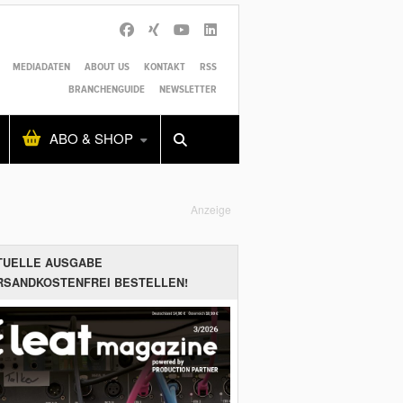
MEDIADATEN
ABOUT US
KONTAKT
RSS
BRANCHENGUIDE
NEWSLETTER
Alles
Shop
SUCHEN
ABO & SHOP
Anzeige
TUELLE AUSGABE
RSANDKOSTENFREI BESTELLEN!