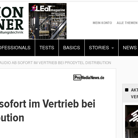
MEIN KONTO
ALLE THEMEN
OFESSIONALS
TESTS
BASICS
STORIES
NEWS
AUDIO AB SOFORT IM VERTRIEB BEI PRODYTEL DISTRIBUTION
AK
VE
sofort im Vertrieb bei
bution