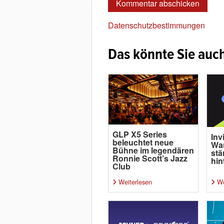
Datenschutzbestimmungen
Das könnte Sie auch
GLP X5 Series
Inv
beleuchtet neue
Wa
Bühne im legendären
stä
Ronnie Scott’s Jazz
hin
Club
Weiterlesen
We