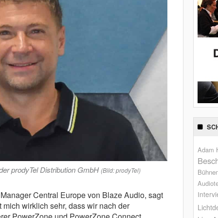
SC
Adam H
Besch
 der prodyTel Distribution GmbH
(Bild: prodyTel)
Bühne
Audiot
Interv
s Manager Central Europe von Blaze Audio, sagt
 mich wirklich sehr, dass wir nach der
Lichtd
serer PowerZone und PowerZone Connect