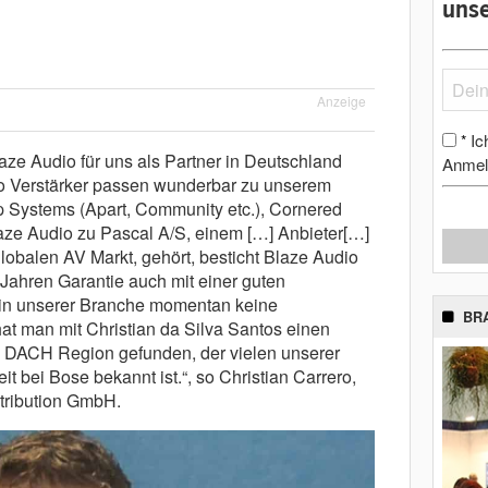
unse
Anzeige
Ic
*
laze Audio für uns als Partner in Deutschland
Anmel
io Verstärker passen wunderbar zu unserem
p Systems (Apart, Community etc.), Cornered
aze Audio zu Pascal A/S, einem […] Anbieter[…]
balen AV Markt, gehört, besticht Blaze Audio
Jahren Garantie auch mit einer guten
 in unserer Branche momentan keine
BR
hat man mit Christian da Silva Santos einen
e DACH Region gefunden, der vielen unserer
it bei Bose bekannt ist.“, so Christian Carrero,
stribution GmbH.