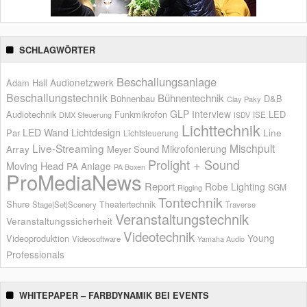
SCHLAGWÖRTER
Beschallungsanlage
Audionetzwerk
Adam Hall
Beschallungstechnik
Bühnentechnik
Bühnenbau
D&B
Clay Paky
GLP
Interview
Audiotechnik
Funkmikrofon
LED
ISE
DMX Steuerung
ISDV
Lichttechnik
LED Wand
Lichtdesign
Par
Line
Lichtsteuerung
Live-Streaming
Mischpult
Mikrofonierung
Array
Meyer Sound
Prolight + Sound
Moving Head
PA Anlage
PA Boxen
ProMediaNews
Report
Robe Lighting
SGM
Rigging
Tontechnik
Shure
Theatertechnik
Stage|Set|Scenery
Traverse
Veranstaltungstechnik
Veranstaltungssicherheit
Videotechnik
Young
Videoproduktion
Videosoftware
Yamaha Audio
Professionals
WHITEPAPER – FARBDYNAMIK BEI EVENTS